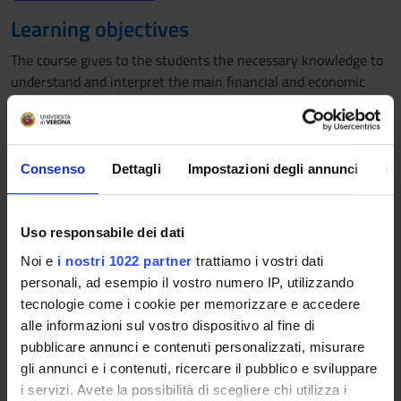
Learning objectives
The course gives to the students the necessary knowledge to
understand and interpret the main financial and economic
issues both at the national and international levels, and the
interventions from fiscal and monetary authorities. At the end
of the course, the student will be able to understantd the
functioning and the role of the market and the economic
Consenso
Dettagli
Impostazioni degli annunci
In
policies to implement in order to correct possible distorsions.
Possible applications will include labour and international
trade policies.
Uso responsabile dei dati
Noi e
i nostri 1022 partner
trattiamo i vostri dati
Prerequisites and basic notions
personali, ad esempio il vostro numero IP, utilizzando
Microeconomics
tecnologie come i cookie per memorizzare e accedere
Mathematics
alle informazioni sul vostro dispositivo al fine di
pubblicare annunci e contenuti personalizzati, misurare
Program
gli annunci e i contenuti, ricercare il pubblico e sviluppare
i servizi. Avete la possibilità di scegliere chi utilizza i
Pure exchange economics: 1. Market equilibrium, 2. The