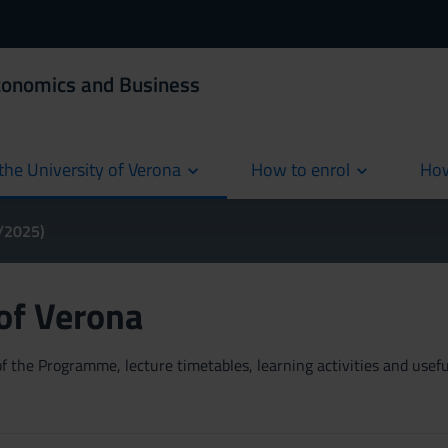
Economics and Business
the University of Verona
How to enrol
How
cur
4/2025)
 of Verona
 the Programme, lecture timetables, learning activities and useful