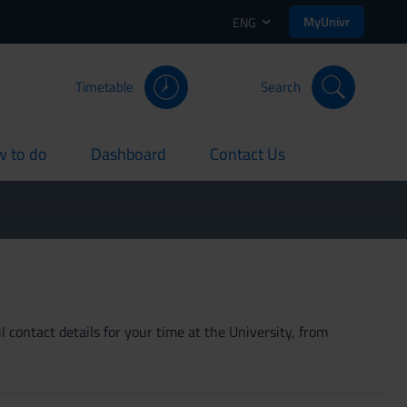
MyUnivr
ENG
Timetable
Search
 to do
Dashboard
Contact Us
rent
current
current
 contact details for your time at the University, from