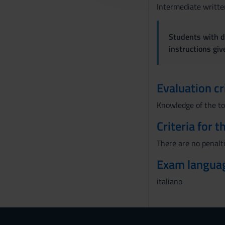
c
Intermediate writte
o
n
Students with di
s
instructions gi
e
n
s
Evaluation cr
o
Knowledge of the top
Criteria for 
There are no penalti
Exam langua
italiano