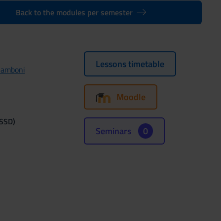
Back to the modules per semester
Lessons timetable
Zamboni
Moodle
(SSD)
Seminars
0