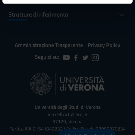
informazioni sul modo in cui utilizzi il nostro sito con i
Strutture di riferimento
nostri partner che si occupano di analisi dei dati web,
pubblicità e social media, i quali potrebbero combinarle
con altre informazioni che hai fornito loro o che hanno
raccolto dal tuo utilizzo dei loro servizi.
Amministrazione Trasparente
Privacy Policy
Seguici su:
Università degli Studi di Verona
Via dell'Artigliere, 8
37129, Verona
Partita IVA 01541040232 | Codice Fiscale 93009870234