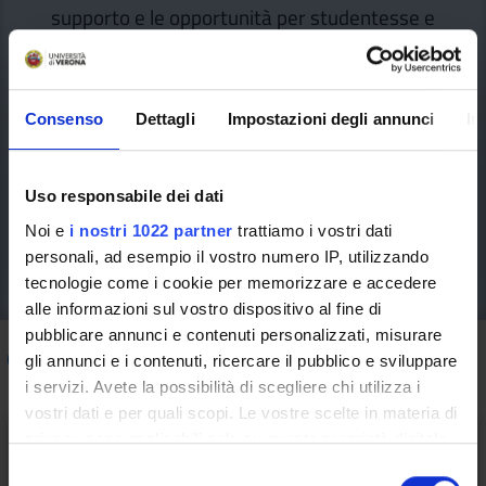
supporto e le opportunità per studentesse e
studenti, utili dall'ingresso in università, durante il
percorso di studi e dopo la laurea, per vivere al
meglio l’esperienza in UniVr.
Consenso
Dettagli
Impostazioni degli annunci
In
Uso responsabile dei dati
Noi e
i nostri 1022 partner
trattiamo i vostri dati
personali, ad esempio il vostro numero IP, utilizzando
tecnologie come i cookie per memorizzare e accedere
alle informazioni sul vostro dispositivo al fine di
pubblicare annunci e contenuti personalizzati, misurare
Come fare per
/ Stage e tirocini
gli annunci e i contenuti, ricercare il pubblico e sviluppare
i servizi. Avete la possibilità di scegliere chi utilizza i
vostri dati e per quali scopi. Le vostre scelte in materia di
privacy sono applicabili solo su questa proprietà digitale
in cui avete effettuato le vostre scelte. È possibile
S