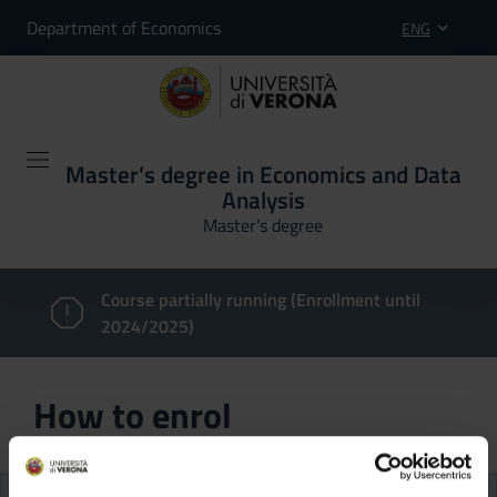
Department of Economics
ENG
Master’s degree in Economics and Data
Analysis
Master’s degree
Course partially running (Enrollment until
2024/2025)
How to enrol