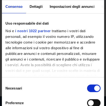
How to enrol
Consenso
Dettagli
Impostazioni degli annunci
In
How to enroll
Uso responsabile dei dati
A.A. 2020/2021
Noi e
i nostri 1022 partner
trattiamo i vostri dati
personali, ad esempio il vostro numero IP, utilizzando
tecnologie come i cookie per memorizzare e accedere
alle informazioni sul vostro dispositivo al fine di
This information is intended exclusively for students
pubblicare annunci e contenuti personalizzati, misurare
already enrolled in this course.
gli annunci e i contenuti, ricercare il pubblico e sviluppare
If you are a new student interested in enrolling, you
i servizi. Avete la possibilità di scegliere chi utilizza i
can find information about enrollment, fees and
vostri dati e per quali scopi. Le vostre scelte in materia di
deadlines on the course page:
privacy sono applicabili solo su questa proprietà digitale
Master’s degree in Economics and Data Analysis -
in cui avete effettuato le vostre scelte. È possibile
Enrollment from 2025/2026
S
modificare o revocare il proprio consenso in qualsiasi
Necessari
e
momento dalla Dichiarazione sui cookie o facendo clic
l
sull'icona di attivazione della privacy.
e
Preferenze