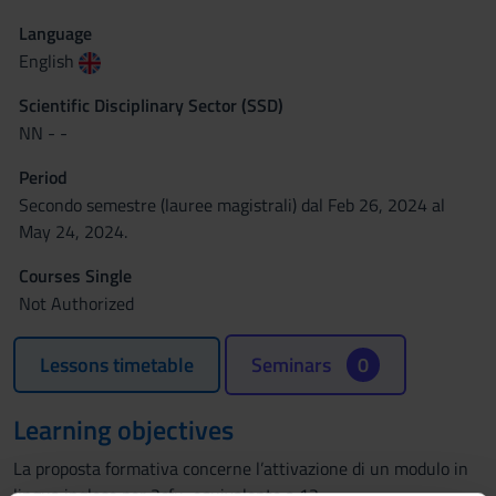
Language
English
Scientific Disciplinary Sector (SSD)
NN - -
Period
Secondo semestre (lauree magistrali) dal Feb 26, 2024 al
May 24, 2024.
Courses Single
Not Authorized
Lessons timetable
Seminars
0
Learning objectives
La proposta formativa concerne l’attivazione di un modulo in
lingua inglese per 2cfu, equivalente a 12