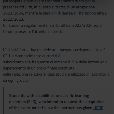
partecipare e richiedere l'accreditamento di cfu per la
nostri partner che si occupano di analisi dei dati web,
presente attività, in quanto si tratta di un'erogazione
pubblicità e social media, i quali potrebbero combinarle
2023/2024, mentre le sessioni di laurea si riferiscono all'a.a.
con altre informazioni che hai fornito loro o che hanno
2022/2023.
raccolto dal tuo utilizzo dei loro servizi.
Gli studenti regolarmente iscritti all'a.a. 2023/2024 sono
tenuti a inserire l'attività a libretto.
L’attività formativa richiede un impegno corrispondente a 2
CFU. Il riconoscimento di crediti è
subordinato alla frequenza di almeno il 75% delle lezioni ed al
superamento di un prova finale costituita
dalla relazione relativa al caso studio analizzato in laboratorio
da ogni gruppo.
Students with disabilities or specific learning
disorders (SLD), who intend to request the adaptation
of the exam, must follow the instructions given
HERE