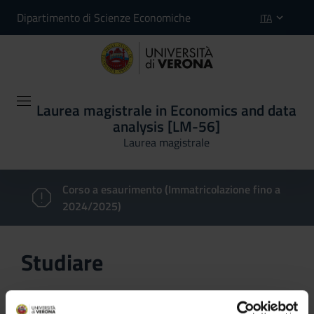
Dipartimento di Scienze Economiche
ITA
Laurea magistrale in Economics and data
analysis [LM-56]
Laurea magistrale
Corso a esaurimento (Immatricolazione fino a
2024/2025)
Studiare
In questa sezione è possibile reperire le informazioni
riguardanti l'organizzazione pratica del corso, lo