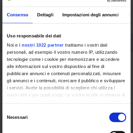
svolgimento delle attività didattiche, le opportunità
formative e i contatti utili durante tutto il percorso di
Consenso
Dettagli
Impostazioni degli annunci
In
studi, fino al conseguimento del titolo finale.
Uso responsabile dei dati
Ulteriori attività formative
Noi e
i nostri 1022 partner
trattiamo i vostri dati
personali, ad esempio il vostro numero IP, utilizzando
tecnologie come i cookie per memorizzare e accedere
Ritorna a ulteriori attività formative
alle informazioni sul vostro dispositivo al fine di
pubblicare annunci e contenuti personalizzati, misurare
Lab.: The fashion lab (1 cfu)
gli annunci e i contenuti, ricercare il pubblico e sviluppare
i servizi. Avete la possibilità di scegliere chi utilizza i
Codice insegnamento
Crediti
vostri dati e per quali scopi. Le vostre scelte in materia di
4S008845
1
privacy sono applicabili solo su questa proprietà digitale
L'insegnamento è mutuato dall'insegnamento
Lab.: The
in cui avete effettuato le vostre scelte. È possibile
S
fashion lab (1 cfu)
(2020/2021) - Laurea in Economia
modificare o revocare il proprio consenso in qualsiasi
Necessari
e
Aziendale (Verona)
momento dalla Dichiarazione sui cookie o facendo clic
l
sull'icona di attivazione della privacy.
e