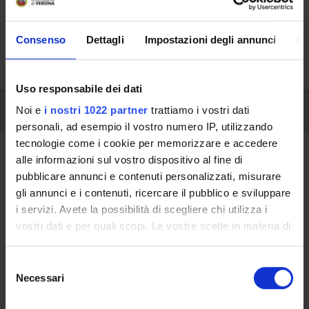
Here you can find information on the organisational
aspects of the Programme, lecture timetables, learning
Consenso
Dettagli
Impostazioni degli annunci
In
activities and useful contact details for your time at the
University, from enrolment to graduation.
Uso responsabile dei dati
Additional learning activities
Noi e
i nostri 1022 partner
trattiamo i vostri dati
personali, ad esempio il vostro numero IP, utilizzando
tecnologie come i cookie per memorizzare e accedere
Ritorna a ulteriori attività formative
alle informazioni sul vostro dispositivo al fine di
pubblicare annunci e contenuti personalizzati, misurare
Integrated Financial Planning
gli annunci e i contenuti, ricercare il pubblico e sviluppare
i servizi. Avete la possibilità di scegliere chi utilizza i
Teaching code
Credits
vostri dati e per quali scopi. Le vostre scelte in materia di
4S010377
1
privacy sono applicabili solo su questa proprietà digitale
in cui avete effettuato le vostre scelte. È possibile
The course is given by
Integrated Financial Planning
S
modificare o revocare il proprio consenso in qualsiasi
Necessari
(2021/2022) - Master's degree in Corporate governance and
e
momento dalla Dichiarazione sui cookie o facendo clic
business administration
l
sull'icona di attivazione della privacy.