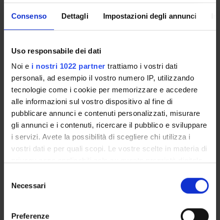
software to simulate the impact of public policies on individual
behavior.
Consenso
Dettagli
Impostazioni degli annunci
In
Prerequisites and basic notions
Uso responsabile dei dati
A good knowledge of key microeconomics principles is
strongly recommended. On this subject students are invited
Noi e
i nostri 1022 partner
trattiamo i vostri dati
to follow the relevant bibliographic indications provided in the
personali, ad esempio il vostro numero IP, utilizzando
Microeconomics course.
tecnologie come i cookie per memorizzare e accedere
A basic knowldge of public economics is helpful (see the
alle informazioni sul vostro dispositivo al fine di
reference material for useful textbooks)
pubblicare annunci e contenuti personalizzati, misurare
gli annunci e i contenuti, ricercare il pubblico e sviluppare
Program
i servizi. Avete la possibilità di scegliere chi utilizza i
vostri dati e per quali scopi. Le vostre scelte in materia di
Main Subjects
privacy sono applicabili solo su questa proprietà digitale
- Taxation: impact on investment decisions and labor supply;
in cui avete effettuato le vostre scelte. È possibile
choice of the tax base.
S
modificare o revocare il proprio consenso in qualsiasi
Necessari
- Social security: impact on investment decisions and labor
e
momento dalla Dichiarazione sui cookie o facendo clic
supply; pension reforms in an ageing society.
l
sull'icona di attivazione della privacy.
- Public debt: macroeconomic effects, sustainability.
e
Preferenze