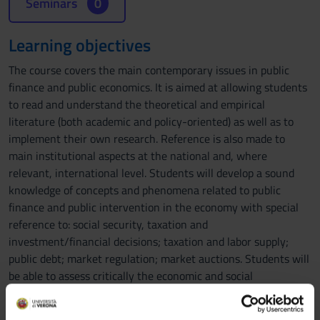
Seminars
0
Learning objectives
The course covers the main contemporary issues in public
finance and public economics. It is aimed at allowing students
to read and understand the theoretical and empirical
literature (both academic and policy-oriented) as well as to
implement their own research. Reference is also made to
main institutional aspects at the national and, where
relevant, international level. Students will develop a sound
knowledge of concepts and phenomena related to public
finance and public intervention in the economy with special
reference to: social security, taxation and
investment/financial decisions; taxation and labor supply;
public debt; market regulation; market auctions. Students will
be able to assess critically the economic and social
implications of the main public intervention schemes.
Students will be also introduced to the use of scientific