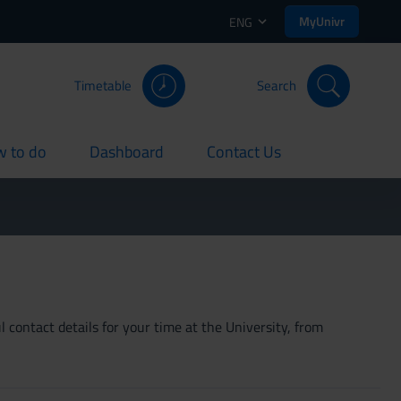
MyUnivr
ENG
Timetable
Search
 to do
Dashboard
Contact Us
rent
current
current
 contact details for your time at the University, from