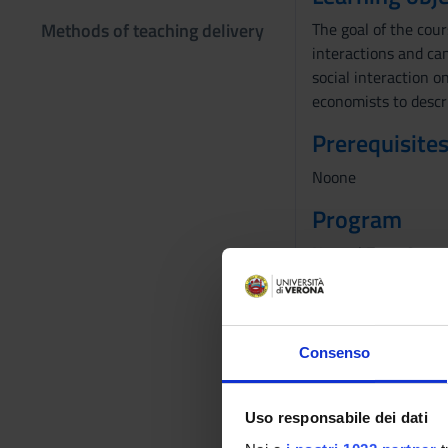
Methods of teaching delivery
The goal of the cou
interactions and can
social interaction o
economists to descri
Prerequisites
Noone
Program
Normal Form Games
-Nash Equilibrium.
-Iterated Dominanc
-Incomplete Informa
-Trembling-Hand Per
Consenso
Extensive Form Gam
-Backward Inductio
-Subgame Perfectio
Uso responsabile dei dati
-Sequential Equilib