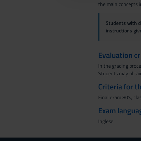
the main concepts i
c
o
n
Students with di
s
instructions gi
e
n
s
Evaluation cr
o
In the grading proce
Students may obtain 
Criteria for 
Final exam 80%, clas
Exam langua
Inglese