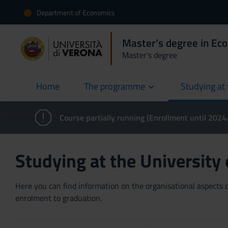
Department of Economics
Master’s degree in Ec
Master’s degree
Home
The programme
Studying at 
current
Course partially running (Enrollment until 202
Studying at the University
Here you can find information on the organisational aspects of
enrolment to graduation.