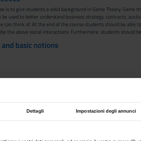
rse is to give students a solid background in Game Theory. Game th
 be used to better understand business strategy, contracts, auctio
ne can think of. At the end of the course students should be able 
be the above social interactions. Furthermore, students should be 
 and basic notions
.
e.
tion.
fection.
Dettagli
Impostazioni degli annunci
es.
n.
n.
rium and Extensive Form Perfection.