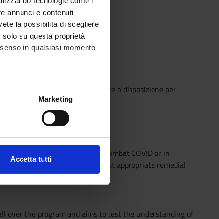
utilizzando tecnologie come i
re annunci e contenuti
vete la possibilità di scegliere
li solo su questa proprietà
consenso in qualsiasi momento
o che il Sistema Bibliotecario mette a disposizione per
alche metro,
Marketing
o semplice e innovativo.
e specifiche (impronte
ezione dettagli
. Puoi
ent due to national provisions to combat COVID or in
Accetta tutti
teacher directly to organize the most appropriate remedial
l media e per analizzare il
ostri partner che si occupano
azioni che hai fornito loro o
all over the program and aims to test the understanding of