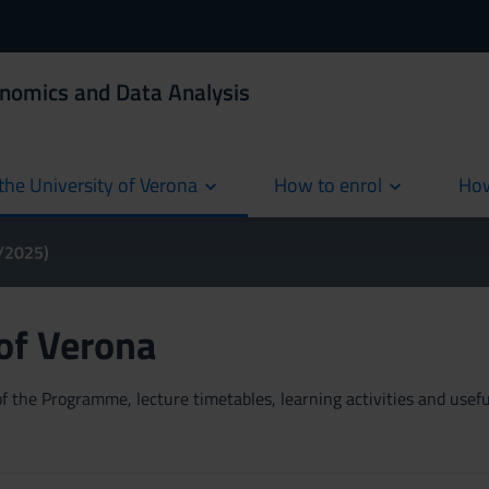
onomics and Data Analysis
the University of Verona
How to enrol
How
cur
4/2025)
 of Verona
 the Programme, lecture timetables, learning activities and useful