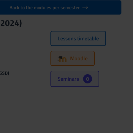
Back to the modules per semester
/2024)
Lessons timetable
Moodle
(SSD)
Seminars
0