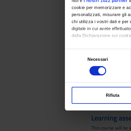
Noi e
i nostri 1022 partner
t
-Beliefs-based Refi
cookie per memorizzare e acce
-Signaling Games.
personalizzati, misurare gli an
-Repeated Games.
chi utilizza i vostri dati e pe
Applications with pr
digitale in cui avete effettua
dalla Dichiarazione sui cookie
Bibliography
Con il tuo consenso, vorrem
S
Vai alla bibl
raccogliere informazi
Necessari
e
Identificare il tuo di
l
digitali).
Didactic met
e
Approfondisci come vengono el
z
Frontal.
modificare o ritirare il tuo 
i
The rights of studen
o
Rifiuta
particular situation
Utilizziamo i cookie per perso
n
strategies.
nostro traffico. Condividiamo 
e
di analisi dei dati web, pubbl
Learning ass
d
che hanno raccolto dal tuo uti
e
This course will be
l