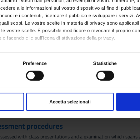
rattiamo i vostri dati personali, ad esempio il vostro numero IP, 
nements.
dere alle informazioni sul vostro dispositivo al fine di pubblica
nunci e i contenuti, ricercare il pubblico e sviluppare i servizi. A
r quali scopi. Le vostre scelte in materia di privacy sono applicabi
esentations of topics chosen by students.
to le vostre scelte. È possibile modificare o revocare il proprio 
 o facendo clic sull'icona di attivazione della privacy.
mo anche:
Visualizza la bibliografia con Leganto, strument
iografia
oni sulla tua posizione geografica, con un'approssimazione di qu
Preferenze
Statistiche
recuperare i testi in programma d'esame in mod
spositivo, scansionandolo attivamente alla ricerca di caratteristich
hods
aborati i tuoi dati personali e imposta le tue preferenze nella
s
consenso in qualsiasi momento dalla Dichiarazione sui cookie.
ts will be preserved in situations of travel limitation or confinem
Accetta selezionati
s of fragile health. In these cases, you are invited to contact the 
nalizzare contenuti ed annunci, per fornire funzionalità dei socia
inoltre informazioni sul modo in cui utilizzi il nostro sito con i n
icità e social media, i quali potrebbero combinarle con altre inform
essment procedures
lizzo dei loro servizi.
 assessed with class presentations and a examination which spans 