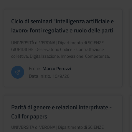
Ciclo di seminari "Intelligenza artificiale e
lavoro: fonti regolative e ruolo delle parti
sociali" [dal 09.10.2026 all'11.12.2026]
UNIVERSITÀ di VERONA | Dipartimento di SCIENZE
GIURIDICHE Osservatorio Codice - Contrattazione
collettiva, Digitalizzazione, Innovazione, Competenza,
Equità Ciclo di seminari "Intelligenza artifi
From:
Marco Peruzzi
Data inizio: 10/9/26
Parità di genere e relazioni interprivate -
Call for papers
UNIVERSITÀ di VERONA | Dipartimento di SCIENZE