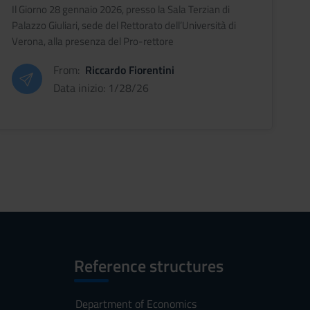
Europa e la cooperazione tra Cina ed
Il Giorno 28 gennaio 2026, presso la Sala Terzian di
Europa nel campo dell'economia
Palazzo Giuliari, sede del Rettorato dell’Università di
Verona, alla presenza del Pro-rettore
digitale”.
all’internazionalizzazione Prof. Orlandi, si è svolta la
From:
Riccardo Fiorentini
cerimonia di chiusur
Data inizio: 1/28/26
Reference structures
Department of Economics