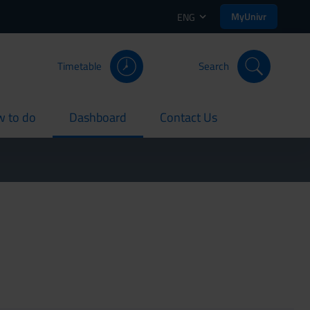
MyUnivr
ENG
Timetable
Search
 to do
Dashboard
Contact Us
rent
current
current