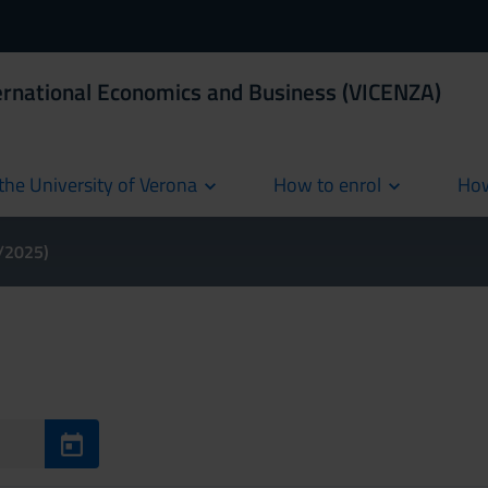
ernational Economics and Business (VICENZA)
the University of Verona
How to enrol
How
cur
4/2025)