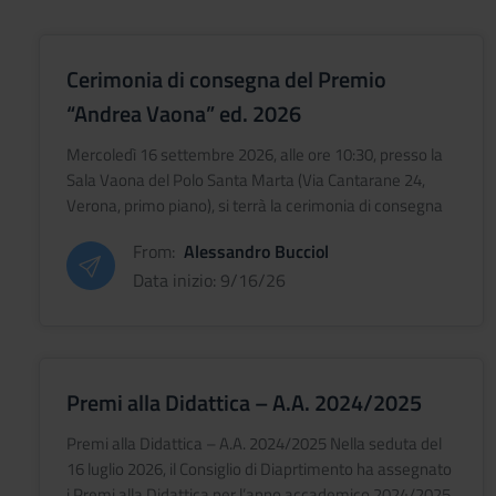
Cerimonia di consegna del Premio
“Andrea Vaona” ed. 2026
Mercoledì 16 settembre 2026, alle ore 10:30, presso la
Sala Vaona del Polo Santa Marta (Via Cantarane 24,
Verona, primo piano), si terrà la cerimonia di consegna
della decima edizone del Premio "Andrea Vaona",
From:
Alessandro Bucciol
istituito in mem
Data inizio: 9/16/26
Premi alla Didattica – A.A. 2024/2025
Premi alla Didattica – A.A. 2024/2025 Nella seduta del
16 luglio 2026, il Consiglio di Diaprtimento ha assegnato
i Premi alla Didattica per l’anno accademico 2024/2025,