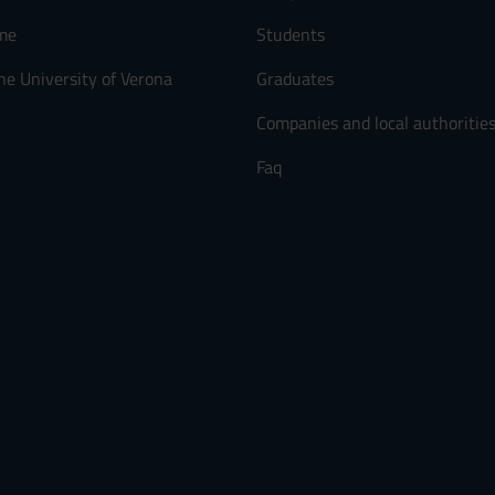
me
Students
he University of Verona
Graduates
Companies and local authoritie
Faq