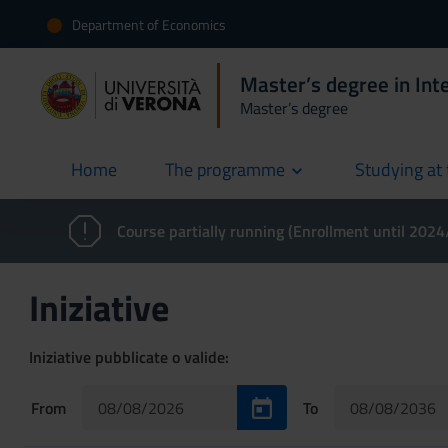
Department of Economics
Master’s degree in Int
Master’s degree
Home
The programme
Studying at 
current
Course partially running (Enrollment until 202
Iniziative
Iniziative pubblicate o valide:
From
To