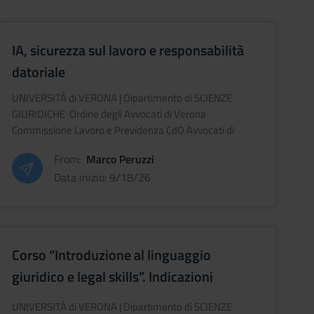
IA, sicurezza sul lavoro e responsabilità
datoriale
UNIVERSITÀ di VERONA | Dipartimento di SCIENZE
GIURIDICHE Ordine degli Avvocati di Verona
Commissione Lavoro e Previdenza CdO Avvocati di
Verona IA, sicurezza sul lavoro e responsabilità
From:
Marco Peruzzi
datoriale A
Data inizio: 9/18/26
Corso “Introduzione al linguaggio
giuridico e legal skills”. Indicazioni
iscrizione e test finale valido per i saperi
UNIVERSITÀ di VERONA | Dipartimento di SCIENZE