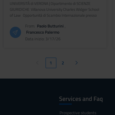
(Pennsylvania)
UNIVERSITÀ di VERONA | Dipartimento di SCIENZE
GIURIDICHE Villanova University Charles Widger School
of Law Opportunità di Scambio Internazionale presso
l'Università di Villanova (Pennsylva
From:
Paolo Butturini
,
Francesco Palermo
Data inizio: 3/17/26
1
2
Pagina precedente
Pagina successiva
Services and Faq
Prospective students