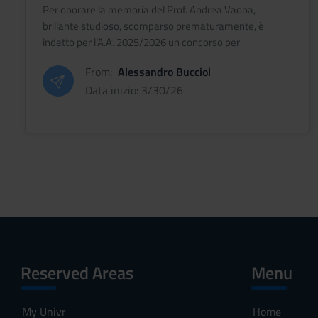
TESI DI DOTTORATO IN MEMORIA DI
n
Per onorare la memoria del Prof. Andrea Vaona,
s
ANDREA VAONA - A.A. 2025-2026
brillante studioso, scomparso prematuramente, è
e
indetto per l’A.A. 2025/2026 un concorso per
n
l’attribuzione n. 1 premio per tesi di dottorato
From:
Alessandro Bucciol
s
dell’importo di € 3.000,00 (#tr
o
Data inizio: 3/30/26
Reserved Areas
Menu
My Univr
Home