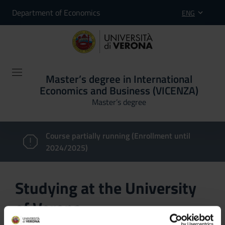
Department of Economics
ENG
Master’s degree in International
Economics and Business (VICENZA)
Master’s degree
Course partially running (Enrollment until
2024/2025)
Studying at the University
of Verona