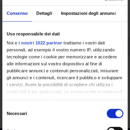
Here you can find information on the organisational
aspects of the Programme, lecture timetables, learning
Consenso
Dettagli
Impostazioni degli annunci
In
activities and useful contact details for your time at the
University, from enrolment to graduation.
Uso responsabile dei dati
Noi e
i nostri 1022 partner
trattiamo i vostri dati
Additional learning activities
personali, ad esempio il vostro numero IP, utilizzando
tecnologie come i cookie per memorizzare e accedere
alle informazioni sul vostro dispositivo al fine di
Ritorna a ulteriori attività formative
pubblicare annunci e contenuti personalizzati, misurare
The fashion lab (1 ECTS)
gli annunci e i contenuti, ricercare il pubblico e sviluppare
i servizi. Avete la possibilità di scegliere chi utilizza i
Teaching code
Credits
vostri dati e per quali scopi. Le vostre scelte in materia di
4S008845
1
privacy sono applicabili solo su questa proprietà digitale
in cui avete effettuato le vostre scelte. È possibile
S
The course is given by
The fashion lab (1 ECTS)
(2020/2021) -
modificare o revocare il proprio consenso in qualsiasi
Necessari
e
Bachelor's degree in Business Administration (Verona)
momento dalla Dichiarazione sui cookie o facendo clic
l
sull'icona di attivazione della privacy.
e