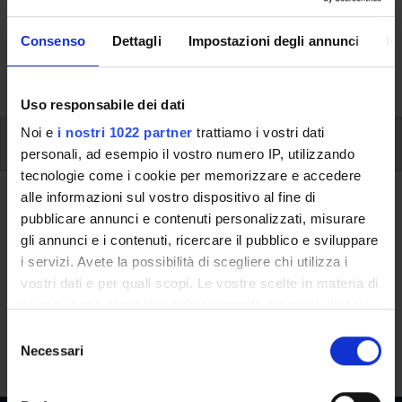
Here you can find information on the organisational
aspects of the Programme, lecture timetables, learning
Consenso
Dettagli
Impostazioni degli annunci
In
activities and useful contact details for your time at the
University, from enrolment to graduation.
Uso responsabile dei dati
Noi e
i nostri 1022 partner
trattiamo i vostri dati
Additional learning activities
personali, ad esempio il vostro numero IP, utilizzando
tecnologie come i cookie per memorizzare e accedere
alle informazioni sul vostro dispositivo al fine di
Ritorna a ulteriori attività formative
pubblicare annunci e contenuti personalizzati, misurare
Programming in Matlab
gli annunci e i contenuti, ricercare il pubblico e sviluppare
i servizi. Avete la possibilità di scegliere chi utilizza i
Teaching code
Credits
vostri dati e per quali scopi. Le vostre scelte in materia di
4S009615
3
privacy sono applicabili solo su questa proprietà digitale
in cui avete effettuato le vostre scelte. È possibile
S
The course is given by
Programming in Matlab
(2020/2021) -
modificare o revocare il proprio consenso in qualsiasi
Necessari
e
Master’s degree in Banking and Finance
momento dalla Dichiarazione sui cookie o facendo clic
l
sull'icona di attivazione della privacy.
e