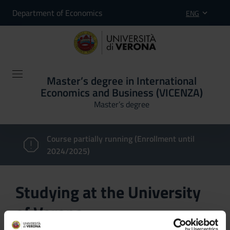
Department of Economics
ENG
Master’s degree in International
Economics and Business (VICENZA)
Master’s degree
Course partially running (Enrollment until
2024/2025)
Studying at the University
of Verona