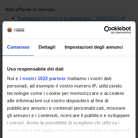
Also offered in courses:
Transactional skills in business law - 2020/2021
of
the course Master's degree in International Economics
and Business Management
Language
Consenso
Dettagli
Impostazioni degli annunci
In
English
Scientific Disciplinary Sector (SSD)
Uso responsabile dei dati
NN - -
Noi e
i nostri 1022 partner
trattiamo i vostri dati
Period
personali, ad esempio il vostro numero IP, utilizzando
secondo semestre (lauree magistrali) dal Mar 1, 2021 al Jun
tecnologie come i cookie per memorizzare e accedere
1, 2021.
alle informazioni sul vostro dispositivo al fine di
pubblicare annunci e contenuti personalizzati, misurare
Lessons timetable
Moodle
gli annunci e i contenuti, ricercare il pubblico e sviluppare
i servizi. Avete la possibilità di scegliere chi utilizza i
vostri dati e per quali scopi. Le vostre scelte in materia di
privacy sono applicabili solo su questa proprietà digitale