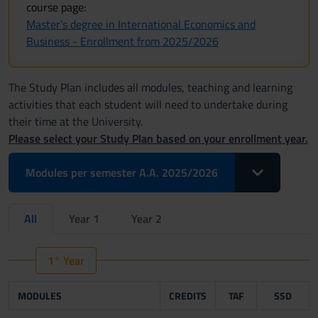
course page:
Master’s degree in International Economics and
Business - Enrollment from 2025/2026
The Study Plan includes all modules, teaching and learning
activities that each student will need to undertake during
their time at the University.
Please select your Study Plan based on your enrollment year.
Toggle Dropdo
Modules per semester A.A. 2025/2026
All
Year 1
Year 2
1° Year
MODULES
CREDITS
TAF
SSD