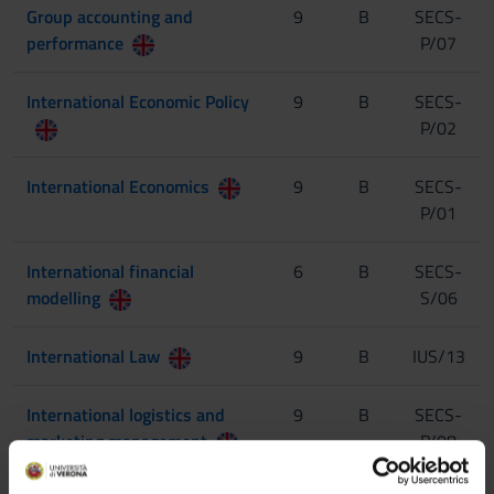
Group accounting and
9
B
SECS-
performance
P/07
International Economic Policy
9
B
SECS-
P/02
International Economics
9
B
SECS-
P/01
International financial
6
B
SECS-
modelling
S/06
International Law
9
B
IUS/13
International logistics and
9
B
SECS-
marketing management
P/08