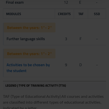
Final exam
12
E
-
con altre informazioni che hai fornito loro o che hanno
raccolto dal tuo utilizzo dei loro servizi.
MODULES
CREDITS
TAF
SSD
Between the years: 1°- 2°
Further language skills
3
F
-
Between the years: 1°- 2°
Activities to be chosen by
9
D
-
the student
LEGEND | TYPE OF TRAINING ACTIVITY (TTA)
TAF (Type of Educational Activity) All courses and activities
are classified into different types of educational activities,
indicated by a letter.