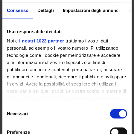
Quantitative methods for
9
B
SECS-
international markets
P/05
Consenso
Dettagli
Impostazioni degli annunci
In
2° Year activated in the A.Y. 2023/2024
Uso responsabile dei dati
MODULES
CREDITS
TAF
SSD
Noi e
i nostri 1022 partner
trattiamo i vostri dati
personali, ad esempio il vostro numero IP, utilizzando
tecnologie come i cookie per memorizzare e accedere
Two modules among the following
alle informazioni sul vostro dispositivo al fine di
Economics of incentives and
9
C
SECS-
pubblicare annunci e contenuti personalizzati, misurare
motivation
P/01
gli annunci e i contenuti, ricercare il pubblico e sviluppare
i servizi. Avete la possibilità di scegliere chi utilizza i
vostri dati e per quali scopi. Le vostre scelte in materia di
Export Decisions, FDI, and
9
C
SECS-
privacy sono applicabili solo su questa proprietà digitale
Global Value Chains
P/01
in cui avete effettuato le vostre scelte. È possibile
S
modificare o revocare il proprio consenso in qualsiasi
Necessari
e
International Trade and
9
C
SECS-
momento dalla Dichiarazione sui cookie o facendo clic
l
Economic Development
P/02
sull'icona di attivazione della privacy.
e
Preferenze