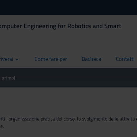
omputer Engineering for Robotics and Smart
riversi
Come fare per
Bacheca
Contatti
current
current
current
l primo)
ti l'organizzazione pratica del corso, lo svolgimento delle attività 
e.