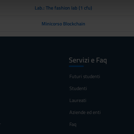
icità e social media, i quali potrebbero combinarle con altre inform
Lab.: The fashion lab (1 cfu)
lizzo dei loro servizi.
Minicorso Blockchain
Servizi e Faq
Futuri studenti
Studenti
Laureati
Aziende ed enti
r
Faq