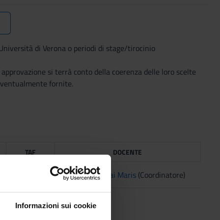
niversità di Verona o periodi di stage/tirocinio
i approvazione si terrà conto della coerenza delle loro scelte
 eventualmente fornite.
TAF
DOCENTE
D
Bogdan Mihai Maris
(Coordinatore)
Informazioni sui cookie