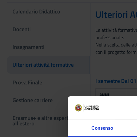
Calendario Didattico
Ulteriori A
Docenti
Le attività formativ
professionale.
Nella scelta delle a
Insegnamenti
con il progetto form
Ulteriori attività formative
I semestre Dal 0
Prova Finale
ANNI
Gestione carriere
1° 2°
Erasmus+ e altre esperienze
all’estero
Consenso
II semestre Dal 