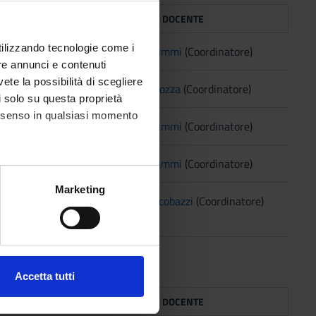
TAF
DOCENTE
utilizzando tecnologie come i
D
Franco Fummi
(Coordinatore)
re annunci e contenuti
vete la possibilità di scegliere
D
Vittoria Cozza
(Coordinatore)
li solo su questa proprietà
consenso in qualsiasi momento
D
Franco Fummi
(Coordinatore)
D
Franco Fummi
(Coordinatore)
alche metro,
Marketing
D
Roberto Giacobazzi
(Coordinatore)
e specifiche (impronte
ezione dettagli
. Puoi
Accetta tutti
l media e per analizzare il
TAF
DOCENTE
ostri partner che si occupano