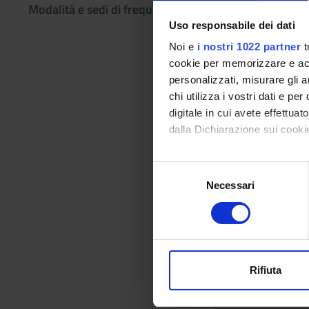
Modalità e sedi di frequenza
ANNI
Uso responsabile dei dati
Noi e
i nostri 1022 partner
t
1° 2°
cookie per memorizzare e acce
personalizzati, misurare gli an
1° 2°
chi utilizza i vostri dati e pe
digitale in cui avete effettua
1° 2°
dalla Dichiarazione sui cookie
1° 2°
Con il tuo consenso, vorrem
S
raccogliere informazi
Necessari
e
1° 2°
Tu
Identificare il tuo di
l
digitali).
e
Approfondisci come vengono el
z
modificare o ritirare il tuo 
i
Elenco degli ins
o
Rifiuta
Utilizziamo i cookie per perso
n
ANNI
nostro traffico. Condividiamo 
e