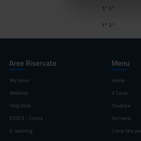
di analisi dei dati web, pubbl
d
1° 2°
che hanno raccolto dal tuo uti
e
l
1° 2°
c
o
n
s
e
Aree Riservate
Menu
n
s
My Univr
Home
o
Webmail
Il Corso
Help Desk
Studiare
ESSE3 - Cineca
Iscriversi
E-learning
Come fare pe