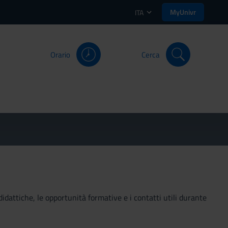
MyUnivr
ITA
Orario
Cerca
didattiche, le opportunità formative e i contatti utili durante