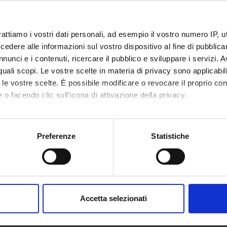
INSEGNAMENTI
rattiamo i vostri dati personali, ad esempio il vostro numero IP, 
Introduzione alla stampa 3D
dere alle informazioni sul vostro dispositivo al fine di pubblica
nunci e i contenuti, ricercare il pubblico e sviluppare i servizi. A
Linguaggio programmazione Python
r quali scopi. Le vostre scelte in materia di privacy sono applicabi
to le vostre scelte. È possibile modificare o revocare il proprio 
Progettazione di componenti hardware su FPGA
 o facendo clic sull'icona di attivazione della privacy.
Prototipizzazione con Arduino
mo anche:
oni sulla tua posizione geografica, con un'approssimazione di qu
Preferenze
Statistiche
tela dei beni immateriali (SW e invenzione) tra diritto industriale
spositivo, scansionandolo attivamente alla ricerca di caratteristich
e diritto d’autore
aborati i tuoi dati personali e imposta le tue preferenze nella
s
consenso in qualsiasi momento dalla Dichiarazione sui cookie.
egnamenti con periodo non assegnato
Accetta selezionati
nalizzare contenuti ed annunci, per fornire funzionalità dei socia
INSEGNAMENTI
inoltre informazioni sul modo in cui utilizzi il nostro sito con i n