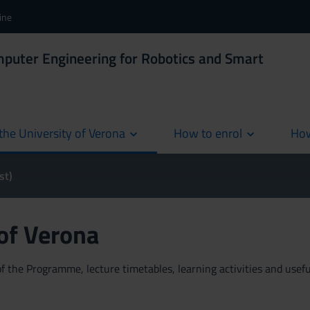
ine
mputer Engineering for Robotics and Smart
the University of Verona
How to enrol
How
cur
st)
 of Verona
 the Programme, lecture timetables, learning activities and useful