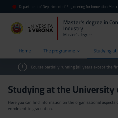
Department of Department of Engineering for Innovation Medic
Master's degree in Co
Industry
Master’s degree
Home
The programme
Studying at 
current
Course partially running (all years except the fir
Studying at the University
Here you can find information on the organisational aspects of
enrolment to graduation.