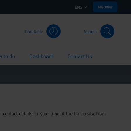
MyUnivr
ENG
Timetable
Search
 to do
Dashboard
Contact Us
rent
current
current
 contact details for your time at the University, from