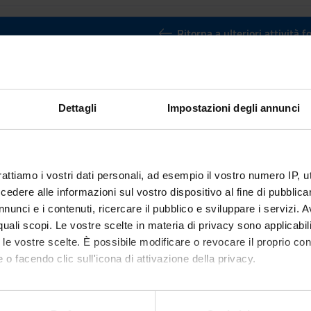
Ritorna a ulteriori attività 
ng Challanges
Credits
Dettagli
Impostazioni degli annunci
6
n by
Programming Challanges
(2022/2023) - Bachelor's degree in B
rattiamo i vostri dati personali, ad esempio il vostro numero IP, 
dere alle informazioni sul vostro dispositivo al fine di pubblica
nunci e i contenuti, ricercare il pubblico e sviluppare i servizi. A
r quali scopi. Le vostre scelte in materia di privacy sono applicabi
to le vostre scelte. È possibile modificare o revocare il proprio 
 o facendo clic sull'icona di attivazione della privacy.
mo anche: