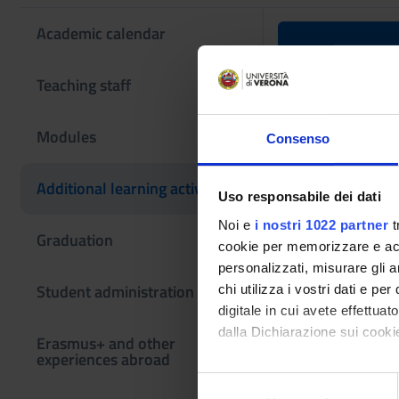
Academic calendar
Programmi
Teaching staff
Teaching code
Modules
Consenso
4S001413
The course is give
Additional learning activities
Uso responsabile dei dati
Noi e
i nostri 1022 partner
t
Graduation
cookie per memorizzare e acce
personalizzati, misurare gli an
Student administration
chi utilizza i vostri dati e pe
digitale in cui avete effettua
dalla Dichiarazione sui cookie
Erasmus+ and other
experiences abroad
Con il tuo consenso, vorrem
S