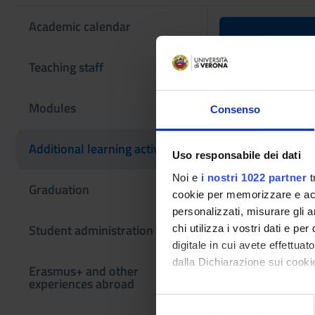
Academic calendar
Rapid prot
Teaching staff
Teaching code
Modules
Consenso
4S010210
The course is give
Additional learning activities
Uso responsabile dei dati
Noi e
i nostri 1022 partner
t
Graduation
cookie per memorizzare e acce
personalizzati, misurare gli an
Student administration
chi utilizza i vostri dati e pe
digitale in cui avete effettua
dalla Dichiarazione sui cookie
Erasmus+ and other
experiences abroad
Con il tuo consenso, vorrem
S