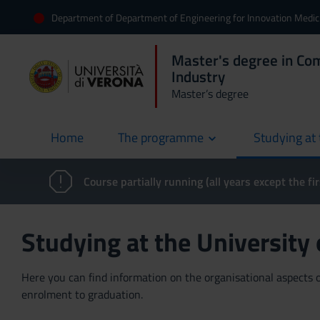
Department of Department of Engineering for Innovation Medic
Master's degree in Co
Industry
Master’s degree
Home
The programme
Studying at 
current
Course partially running (all years except the fir
Studying at the University
Here you can find information on the organisational aspects of
enrolment to graduation.