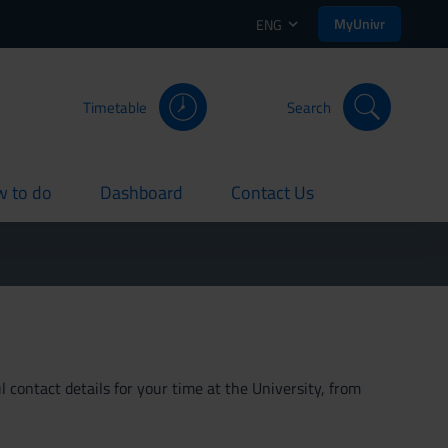
MyUnivr
ENG
Timetable
Search
 to do
Dashboard
Contact Us
rent
current
current
 contact details for your time at the University, from