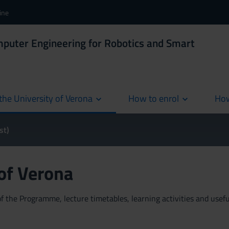
ine
mputer Engineering for Robotics and Smart
the University of Verona
How to enrol
How
cur
st)
 of Verona
 the Programme, lecture timetables, learning activities and useful