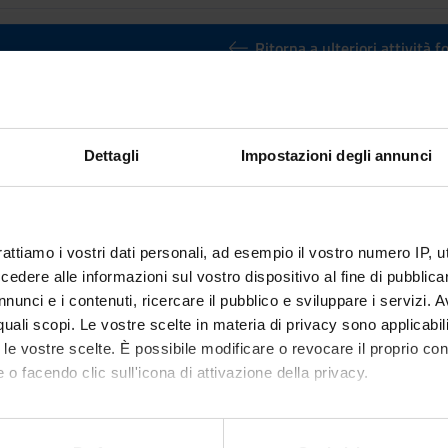
Ritorna a ulteriori attività 
otyping on Arduino
Credits
Dettagli
Impostazioni degli annunci
3
n by
Rapid prototyping on Arduino
(2020/2021) - Bachelor's degree 
rattiamo i vostri dati personali, ad esempio il vostro numero IP, 
dere alle informazioni sul vostro dispositivo al fine di pubblica
nunci e i contenuti, ricercare il pubblico e sviluppare i servizi. A
r quali scopi. Le vostre scelte in materia di privacy sono applicabi
to le vostre scelte. È possibile modificare o revocare il proprio 
 o facendo clic sull'icona di attivazione della privacy.
mo anche: