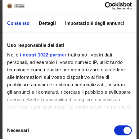
of Verona
Here you can find information on the organisational
aspects of the Programme, lecture timetables, learning
Consenso
Dettagli
Impostazioni degli annunci
In
activities and useful contact details for your time at the
University, from enrolment to graduation.
Uso responsabile dei dati
Noi e
i nostri 1022 partner
trattiamo i vostri dati
Additional learning activities
personali, ad esempio il vostro numero IP, utilizzando
tecnologie come i cookie per memorizzare e accedere
alle informazioni sul vostro dispositivo al fine di
Ritorna a ulteriori attività formative
pubblicare annunci e contenuti personalizzati, misurare
gli annunci e i contenuti, ricercare il pubblico e sviluppare
Rapid prototyping on Arduino
i servizi. Avete la possibilità di scegliere chi utilizza i
vostri dati e per quali scopi. Le vostre scelte in materia di
Teaching code
Credits
privacy sono applicabili solo su questa proprietà digitale
4S010210
3
in cui avete effettuato le vostre scelte. È possibile
S
The course is given by
Rapid prototyping on Arduino
modificare o revocare il proprio consenso in qualsiasi
Necessari
e
(2023/2024) - Bachelor's degree in Human Centered Medical
momento dalla Dichiarazione sui cookie o facendo clic
l