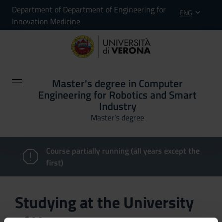
Department of Department of Engineering for
ENG
Innovation Medicine
Master's degree in Computer
Engineering for Robotics and Smart
Industry
Master’s degree
Course partially running (all years except the
first)
Studying at the University