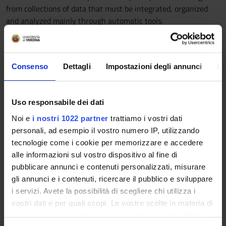
from collections of data that must be integrated, organized
and analyzed mainly through automatic tools.
Prerequisites and basic notions
Theory or relational databases
Consenso
Dettagli
Impostazioni degli annunci
In
Program
1. Introduction to database management systems (DBMS):
Uso responsabile dei dati
architectures and functionalities of a DBMS. Physical and
Noi e
i nostri 1022 partner
trattiamo i vostri dati
logical data independence. Data models. Concepts of model,
personali, ad esempio il vostro numero IP, utilizzando
schema and instance of a database. Languages for database
tecnologie come i cookie per memorizzare e accedere
systems. DBMS vs. file system. Information Systems and Data
alle informazioni sul vostro dispositivo al fine di
Science.
pubblicare annunci e contenuti personalizzati, misurare
2. The relational theory: basic concepts.
gli annunci e i contenuti, ricercare il pubblico e sviluppare
3. Interacting with a database system: languages for the
i servizi. Avete la possibilità di scegliere chi utilizza i
definition, querying and update of a database. SQL: select-
vostri dati e per quali scopi. Le vostre scelte in materia di
from-where statement, join in SQL, the GROUP BY and
privacy sono applicabili solo su questa proprietà digitale
ORDER BY clauses, using subqueries. Views.