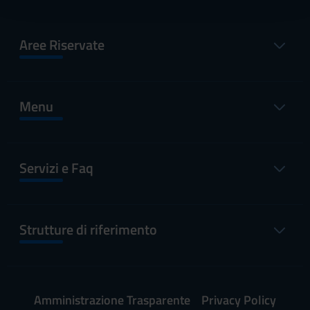
con altre informazioni che hai fornito loro o che hanno
raccolto dal tuo utilizzo dei loro servizi.
Aree Riservate
Menu
Servizi e Faq
Strutture di riferimento
Amministrazione Trasparente
Privacy Policy