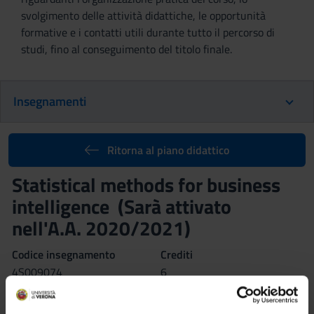
svolgimento delle attività didattiche, le opportunità
formative e i contatti utili durante tutto il percorso di
studi, fino al conseguimento del titolo finale.
Insegnamenti
Ritorna al piano didattico
Statistical methods for business
intelligence (Sarà attivato
nell'A.A. 2020/2021)
Codice insegnamento
Crediti
4S009074
6
Settore Scientifico Disciplinare (SSD)