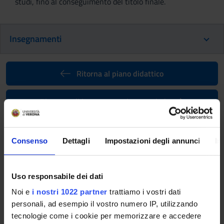
studi, fino al conseguimento del titolo finale.
Insegnamenti
Ritorna al piano didattico
Ritorna agli insegnamenti per periodo
Attivita' a scelta dello studente
(professioni sanitarie)
Consenso
Dettagli
Impostazioni degli annunci
In
(2023/2024)
Codice insegnamento
Uso responsabile dei dati
4S001039
Noi e
i nostri 1022 partner
trattiamo i vostri dati
personali, ad esempio il vostro numero IP, utilizzando
Docente
tecnologie come i cookie per memorizzare e accedere
Luca Giuseppe Dalle Carbonare