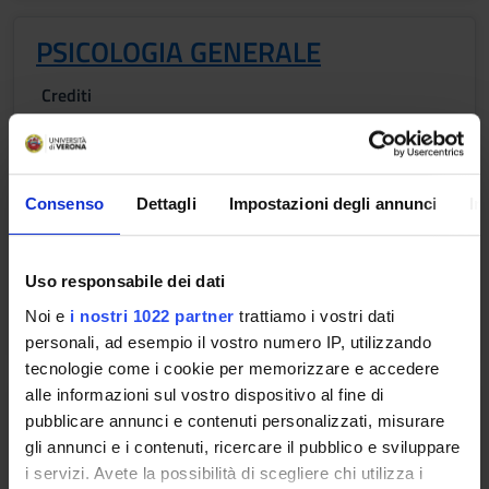
PSICOLOGIA GENERALE
Crediti
2
Periodo
2 SEMESTRE PROFESSIONI SANITARIE
Consenso
Dettagli
Impostazioni degli annunci
In
Docenti
Roberto Burro
Uso responsabile dei dati
Orario Lezioni
Noi e
i nostri 1022 partner
trattiamo i vostri dati
personali, ad esempio il vostro numero IP, utilizzando
tecnologie come i cookie per memorizzare e accedere
alle informazioni sul vostro dispositivo al fine di
MEDICINA DEL LAVORO
pubblicare annunci e contenuti personalizzati, misurare
gli annunci e i contenuti, ricercare il pubblico e sviluppare
Crediti
i servizi. Avete la possibilità di scegliere chi utilizza i
2