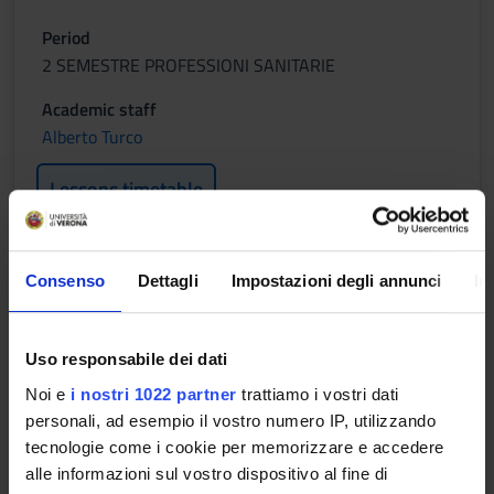
Period
2 SEMESTRE PROFESSIONI SANITARIE
Academic staff
Alberto Turco
Lessons timetable
ANATOMIA PATOLOGICA
Consenso
Dettagli
Impostazioni degli annunci
In
Credits
1
Uso responsabile dei dati
Noi e
i nostri 1022 partner
trattiamo i vostri dati
Period
personali, ad esempio il vostro numero IP, utilizzando
2 SEMESTRE PROFESSIONI SANITARIE
tecnologie come i cookie per memorizzare e accedere
alle informazioni sul vostro dispositivo al fine di
Academic staff