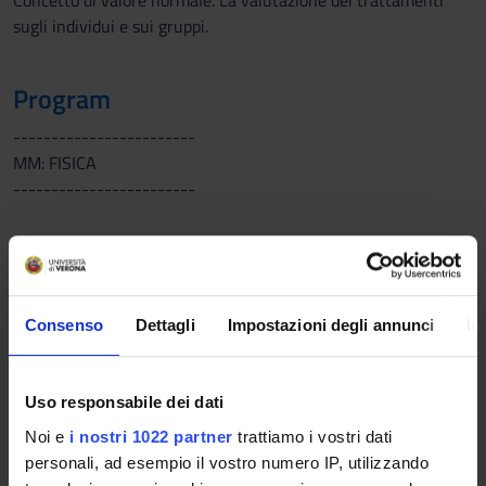
Concetto di valore normale. La valutazione dei trattamenti
sugli individui e sui gruppi.
Program
------------------------
MM: FISICA
------------------------
------------------------
MM: INFORMATICA
------------------------
Introduction to informatic systems. The hardware
Consenso
Dettagli
Impostazioni degli annunci
In
infrastructures. The operative system. The software
applications. Web applications for the research of biomedical
evidences (Exercises in PubMed). The lessons will be delivered
Uso responsabile dei dati
in dual mode.
Noi e
i nostri 1022 partner
trattiamo i vostri dati
------------------------
personali, ad esempio il vostro numero IP, utilizzando
MM: STATISTICA MEDICA