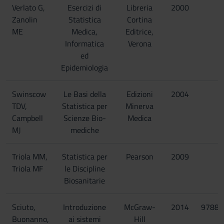
Verlato G,
Esercizi di
Libreria
2000
Zanolin
Statistica
Cortina
ME
Medica,
Editrice,
Informatica
Verona
ed
Epidemiologia
Swinscow
Le Basi della
Edizioni
2004
TDV,
Statistica per
Minerva
Campbell
Scienze Bio-
Medica
MJ
mediche
Triola MM,
Statistica per
Pearson
2009
Triola MF
le Discipline
Biosanitarie
Sciuto,
Introduzione
McGraw-
2014
97888
Buonanno,
ai sistemi
Hill