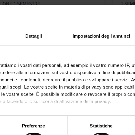
USIONE 1 SEMESTRE
1 SEM
Docent
Pierpa
ni
Orari
Dettagli
Impostazioni degli annunci
TICA
rattiamo i vostri dati personali, ad esempio il vostro numero IP, 
dere alle informazioni sul vostro dispositivo al fine di pubblica
nunci e i contenuti, ricercare il pubblico e sviluppare i servizi. A
r quali scopi. Le vostre scelte in materia di privacy sono applicabi
to le vostre scelte. È possibile modificare o revocare il proprio 
 o facendo clic sull'icona di attivazione della privacy.
ROFESSIONI SANITARIE
mo anche:
na
oni sulla tua posizione geografica, con un'approssimazione di qu
Preferenze
Statistiche
spositivo, scansionandolo attivamente alla ricerca di caratteristich