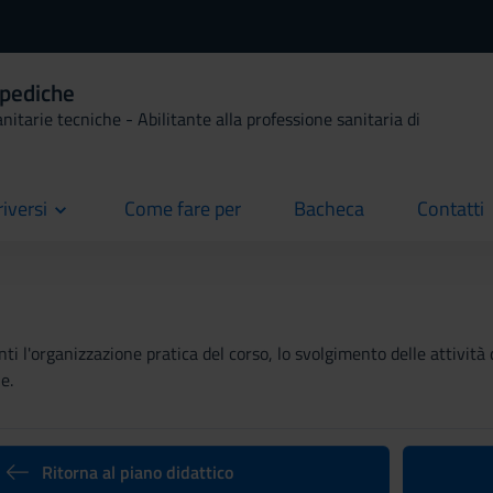
opediche
anitarie tecniche - Abilitante alla professione sanitaria di
riversi
Come fare per
Bacheca
Contatti
current
current
current
ti l'organizzazione pratica del corso, lo svolgimento delle attività 
e.
Ritorna al piano didattico