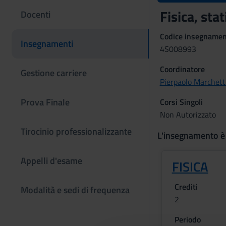
Fisica, sta
Docenti
Codice insegname
Insegnamenti
4S008993
Coordinatore
Gestione carriere
Pierpaolo Marchett
Prova Finale
Corsi Singoli
Non Autorizzato
Tirocinio professionalizzante
L'insegnamento è
Appelli d'esame
FISICA
Crediti
Modalità e sedi di frequenza
2
Periodo