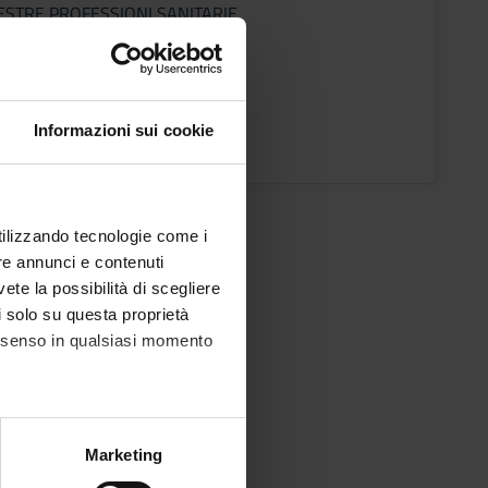
ESTRE PROFESSIONI SANITARIE
i
olo Marchetti
o Lezioni
Informazioni sui cookie
utilizzando tecnologie come i
re annunci e contenuti
vete la possibilità di scegliere
li solo su questa proprietà
consenso in qualsiasi momento
alche metro,
Marketing
e specifiche (impronte