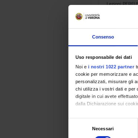
Lezioni PERF
Docenti
Elisa Artegiani
Orario Lezio
Consenso
Uso responsabile dei dati
INFORMA
Noi e
i nostri 1022 partner
t
cookie per memorizzare e acce
Crediti
personalizzati, misurare gli an
1
chi utilizza i vostri dati e pe
digitale in cui avete effettua
Periodo
dalla Dichiarazione sui cookie
1 SEMESTRE P
Docenti
Con il tuo consenso, vorrem
S
Andrea Sboari
raccogliere informazi
Necessari
e
Identificare il tuo di
l