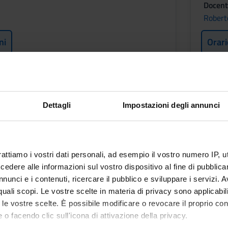
Docent
Robert
ni
Orari
CA PER LA RICERCA
NTALE
Dettagli
Impostazioni degli annunci
rattiamo i vostri dati personali, ad esempio il vostro numero IP, 
ROFESSIONI SANITARIE
dere alle informazioni sul vostro dispositivo al fine di pubblica
nunci e i contenuti, ricercare il pubblico e sviluppare i servizi. A
r quali scopi. Le vostre scelte in materia di privacy sono applicabi
i
to le vostre scelte. È possibile modificare o revocare il proprio 
 o facendo clic sull'icona di attivazione della privacy.
ni