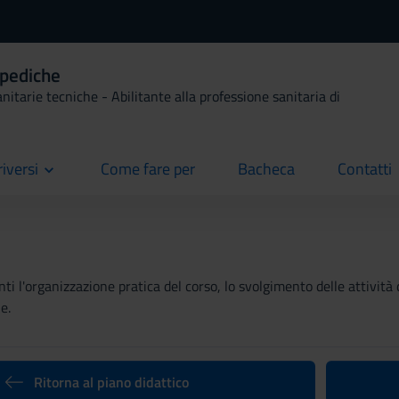
opediche
anitarie tecniche - Abilitante alla professione sanitaria di
riversi
Come fare per
Bacheca
Contatti
current
current
current
ti l'organizzazione pratica del corso, lo svolgimento delle attività 
e.
Ritorna al piano didattico