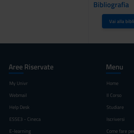
Bibliografia
s
o
Vai alla bibl
Aree Riservate
Menu
My Univr
Home
Webmail
Il Corso
Help Desk
Studiare
ESSE3 - Cineca
Iscriversi
E-learning
Come fare pe