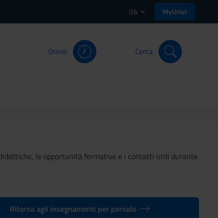
MyUnivr
ITA
Orario
Cerca
didattiche, le opportunità formative e i contatti utili durante
Ritorna agli insegnamenti per periodo