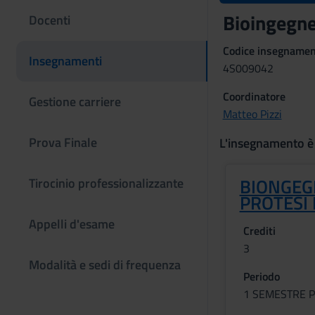
Bioingegne
Docenti
Codice insegname
Insegnamenti
4S009042
Coordinatore
Gestione carriere
Matteo Pizzi
Prova Finale
L'insegnamento è
BIONGEGN
Tirocinio professionalizzante
PROTESI 
Appelli d'esame
Crediti
3
Modalità e sedi di frequenza
Periodo
1 SEMESTRE P