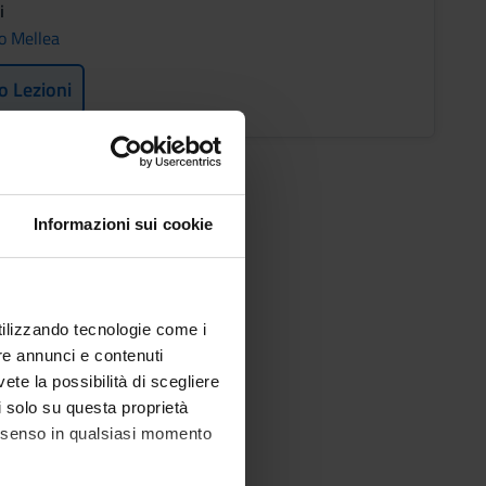
i
o Mellea
o Lezioni
Informazioni sui cookie
utilizzando tecnologie come i
re annunci e contenuti
vete la possibilità di scegliere
li solo su questa proprietà
consenso in qualsiasi momento