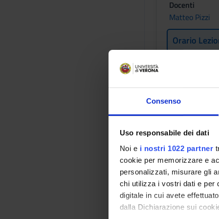
Docenti
Matteo Pizzi
Orario Lezio
STATISTI
SPERIME
Consenso
Crediti
2
Uso responsabile dei dati
Periodo
Noi e
i nostri 1022 partner
t
1 SEMESTRE P
cookie per memorizzare e acce
personalizzati, misurare gli an
Docenti
chi utilizza i vostri dati e pe
Lucia Cazzolett
digitale in cui avete effettua
dalla Dichiarazione sui cookie
Orario Lezio