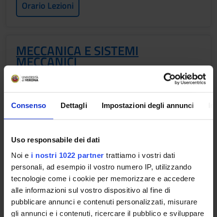
Orario Lezioni
MECCANICA E SISTEMI
MECCANICI
Crediti
3
Consenso
Dettagli
Impostazioni degli annunci
In
Periodo
1 SEMESTRE PROFESSIONI SANITARIE
Uso responsabile dei dati
Docenti
Giambattista Manganello
Noi e
i nostri 1022 partner
trattiamo i vostri dati
personali, ad esempio il vostro numero IP, utilizzando
Orario Lezioni
tecnologie come i cookie per memorizzare e accedere
alle informazioni sul vostro dispositivo al fine di
pubblicare annunci e contenuti personalizzati, misurare
gli annunci e i contenuti, ricercare il pubblico e sviluppare