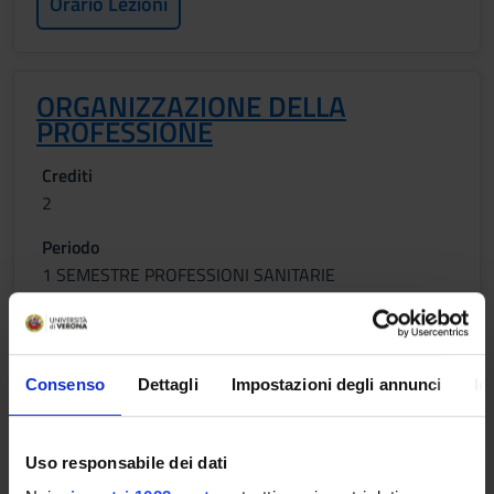
Orario Lezioni
ORGANIZZAZIONE DELLA
PROFESSIONE
Crediti
2
Periodo
1 SEMESTRE PROFESSIONI SANITARIE
Docenti
Non ancora assegnato
Consenso
Dettagli
Impostazioni degli annunci
In
Orario Lezioni
Uso responsabile dei dati