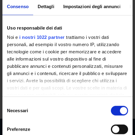
Consenso
Dettagli
Impostazioni degli annunci
In
Seminario su questioni di metodo
storico (2024/2025)
Uso responsabile dei dati
Teacher
Referent
Noi e
i nostri 1022 partner
trattiamo i vostri dati
Gian Paolo Romagnani
Gian Paolo Romagnani
personali, ad esempio il vostro numero IP, utilizzando
tecnologie come i cookie per memorizzare e accedere
Credits
Language
alle informazioni sul vostro dispositivo al fine di
1
Italian
pubblicare annunci e contenuti personalizzati, misurare
Class attendance
Location
gli annunci e i contenuti, ricercare il pubblico e sviluppare
Free Choice
VERONA
i servizi. Avete la possibilità di scegliere chi utilizza i
vostri dati e per quali scopi. Le vostre scelte in materia di
privacy sono applicabili solo su questa proprietà digitale
Seminars
0
in cui avete effettuato le vostre scelte. È possibile
S
modificare o revocare il proprio consenso in qualsiasi
Necessari
e
momento dalla Dichiarazione sui cookie o facendo clic
l
sull'icona di attivazione della privacy.
e
Preferenze
z