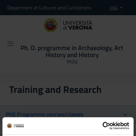
Department of Cultures and Civilizations
ENG
Ph. D. programme in Archaeology, Art
History and History
PhDs
Training and Research
PhD Programme courses/classes
Back to the study plan