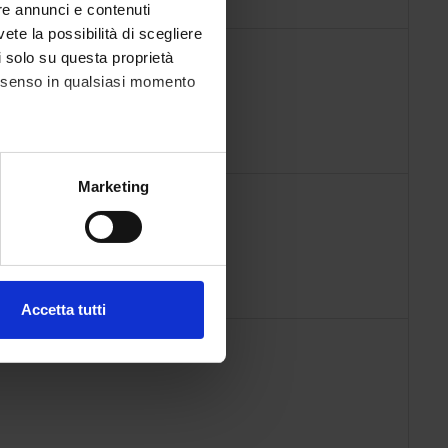
re annunci e contenuti
vete la possibilità di scegliere
li solo su questa proprietà
consenso in qualsiasi momento
alche metro,
Marketing
e specifiche (impronte
ezione dettagli
. Puoi
Accetta tutti
l media e per analizzare il
ostri partner che si occupano
azioni che hai fornito loro o