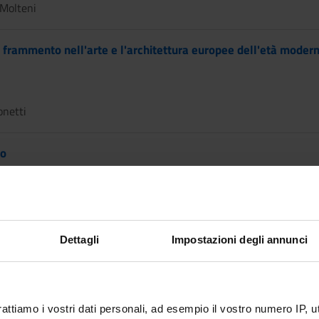
Molteni
 frammento nell'arte e l'architettura europee dell'età moder
onetti
eo
ia Migliavacca, Patrizia Basso
Dettagli
Impostazioni degli annunci
a antica
rattiamo i vostri dati personali, ad esempio il vostro numero IP, 
acentin