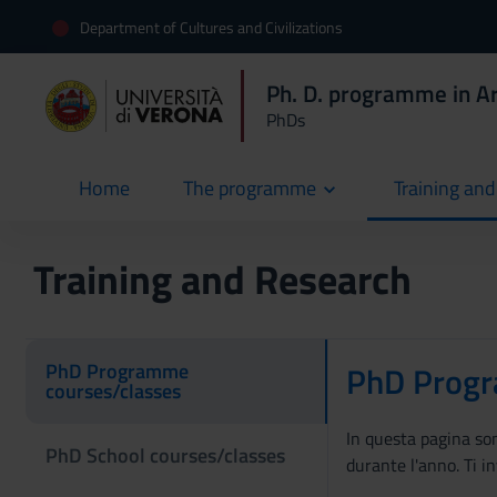
Department of Cultures and Civilizations
Ph. D. programme in Ar
PhDs
Home
The programme
Training an
current
Training and Research
PhD Programme
PhD Progr
courses/classes
In questa pagina son
PhD School courses/classes
durante l'anno. Ti i