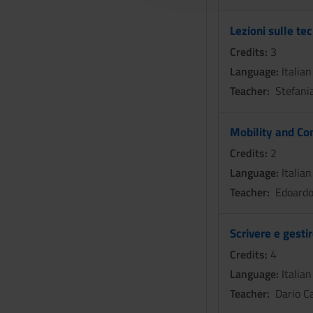
c
o
Lezioni sulle tec
n
Credits:
3
s
Language:
Italian
e
n
Teacher:
Stefania
s
o
Mobility and Con
Credits:
2
Language:
Italian
Teacher:
Edoardo
Scrivere e gesti
Credits:
4
Language:
Italian
Teacher:
Dario C