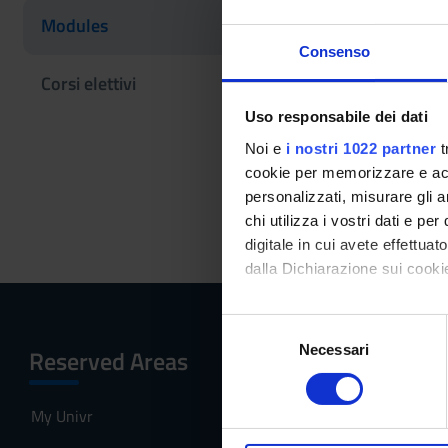
Teaching code
Modules
4S02596
Consenso
Credits
Corsi elettivi
9
Uso responsabile dei dati
Scientific Discipli
Noi e
i nostri 1022 partner
t
BIO/16 - HUMAN
cookie per memorizzare e acce
personalizzati, misurare gli an
Location
chi utilizza i vostri dati e pe
TRENTO
digitale in cui avete effettua
dalla Dichiarazione sui cookie
Con il tuo consenso, vorrem
S
raccogliere informazi
Necessari
e
Reserved Areas
Menu
Identificare il tuo di
l
digitali).
e
My Univr
Home
Approfondisci come vengono el
z
modificare o ritirare il tuo 
i