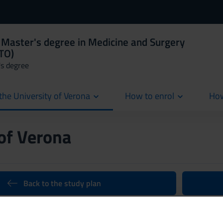
 Master's degree in Medicine and Surgery
NTO)
's degree
the University of Verona
How to enrol
How
cur
 of Verona
Back to the study plan
tomy I (2020/2021)