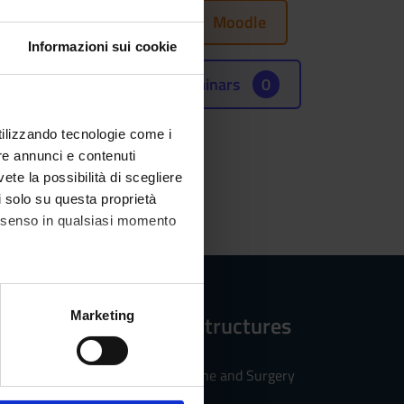
Moodle
Informazioni sui cookie
Seminars
0
utilizzando tecnologie come i
re annunci e contenuti
vete la possibilità di scegliere
li solo su questa proprietà
consenso in qualsiasi momento
alche metro,
Marketing
Reference structures
e specifiche (impronte
Faculty of Medicine and Surgery
ezione dettagli
. Puoi