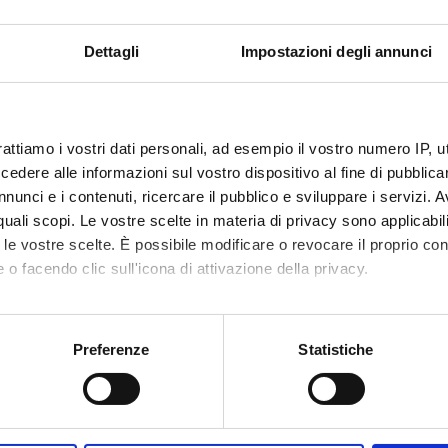
Teacher
Andrea Sbarbati
Dettagli
Impostazioni degli annunci
Language
Italian
nary Sector (SSD)
Period
rattiamo i vostri dati personali, ad esempio il vostro numero IP, 
 ANATOMY
Not yet assigned
dere alle informazioni sul vostro dispositivo al fine di pubblica
nunci e i contenuti, ricercare il pubblico e sviluppare i servizi. A
r quali scopi. Le vostre scelte in materia di privacy sono applicabi
to le vostre scelte. È possibile modificare o revocare il proprio 
 o facendo clic sull'icona di attivazione della privacy.
mo anche:
oni sulla tua posizione geografica, con un'approssimazione di qu
Preferenze
Statistiche
Services and Faq
spositivo, scansionandolo attivamente alla ricerca di caratteristich
Prospective students
aborati i tuoi dati personali e imposta le tue preferenze nella
s
consenso in qualsiasi momento dalla Dichiarazione sui cookie.