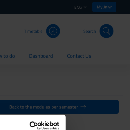
MyUnivr
ENG
Timetable
Search
 to do
Dashboard
Contact Us
rent
current
current
Back to the modules per semester