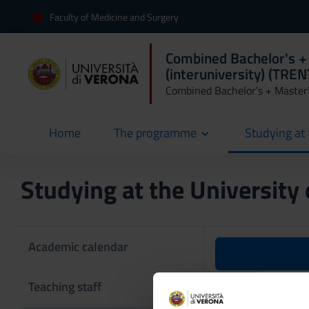
Faculty of Medicine and Surgery
Combined Bachelor's +
(interuniversity) (TRE
Combined Bachelor's + Master
Home
The programme
Studying at 
current
Studying at the University
Academic calendar
Human ana
Teaching staff