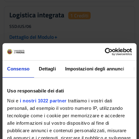
Logistica integrata
1 Crediti
SSD:
IUS/06
+
Dettaglio del Modulo
Logistica integrata
1 Crediti
Consenso
Dettagli
Impostazioni degli annunci
In
SSD:
SECS-P/06
+
Dettaglio del Modulo
Uso responsabile dei dati
Noi e
i nostri 1022 partner
trattiamo i vostri dati
Operations management
1 Crediti
personali, ad esempio il vostro numero IP, utilizzando
SSD:
SECS-P/02
tecnologie come i cookie per memorizzare e accedere
alle informazioni sul vostro dispositivo al fine di
+
Dettaglio del Modulo
pubblicare annunci e contenuti personalizzati, misurare
gli annunci e i contenuti, ricercare il pubblico e sviluppare