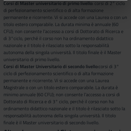
Corsi di Master universitario di primo livello:
corsi di 2° ciclo
informazioni sul modo in cui utilizzi il nostro sito con i
di perfezionamento scientifico o di alta formazione
nostri partner che si occupano di analisi dei dati web,
permanente e ricorrente. Vi si accede con una Laurea o con un
pubblicità e social media, i quali potrebbero combinarle
titolo estero comparabile. La durata minima è annuale (60
con altre informazioni che hai fornito loro o che hanno
CFU); non consente l’accesso a corsi di Dottorato di Ricerca e
raccolto dal tuo utilizzo dei loro servizi.
di 3°ciclo, perché il corso non ha ordinamento didattico
nazionale e il titolo è rilasciato sotto la responsabilità
autonoma della singola università. Il titolo finale è il Master
universitario di primo livello.
Corsi di Master Universitario di secondo livello:
corsi di 3°
ciclo di perfezionamento scientifico o di alta formazione
permanente e ricorrente. Vi si accede con una Laurea
Magistrale o con un titolo estero comparabile. La durata è
minimo annuale (60 CFU); non consente l’accesso a corsi di
Dottorato di Ricerca e di 3° ciclo, perché il corso non ha
ordinamento didattico nazionale e il titolo è rilasciato sotto la
responsabilità autonoma della singola università. Il titolo
finale è il Master universitario di secondo livello.