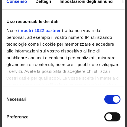
Consenso
Dettagli
Impostazioni degli annunci
In
How to Apply
Uso responsabile dei dati
Noi e
i nostri 1022 partner
trattiamo i vostri dati
Call for applications 2020/2021
personali, ad esempio il vostro numero IP, utilizzando
Now available for consultation
tecnologie come i cookie per memorizzare e accedere
alle informazioni sul vostro dispositivo al fine di
pubblicare annunci e contenuti personalizzati, misurare
gli annunci e i contenuti, ricercare il pubblico e sviluppare
AVAILABLE POSITIONS :
i servizi. Avete la possibilità di scegliere chi utilizza i
10
Minimo
vostri dati e per quali scopi. Le vostre scelte in materia di
20
Massimo
privacy sono applicabili solo su questa proprietà digitale
in cui avete effettuato le vostre scelte. È possibile
S
APPLICATION DEADLINE:
modificare o revocare il proprio consenso in qualsiasi
Necessari
e
February 10, 2021
momento dalla Dichiarazione sui cookie o facendo clic
l
sull'icona di attivazione della privacy.
e
Preferenze
z
Con il tuo consenso, vorremmo anche: