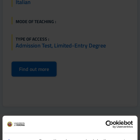
Italian
MODE OF TEACHING :
TYPE OF ACCESS :
Admission Test, Limited-Entry Degree
Find out more
How to apply