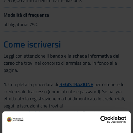
€ 576,00 all’atto dell’immatricolazione.
Modalità di frequenza
obbligatoria: 75%
Come iscriversi
Leggi con attenzione il
bando
e la
scheda informativa del
corso
che trovi nel concorso di ammissione, in fondo alla
pagina.
1
. Completa la procedura di
REGISTRAZIONE
per ottenere le
credenziali di accesso (nome utente e password). Se hai già
effettuato la registrazione ma hai dimenticato le credenziali,
segui le istruzioni che trovi al
link
www.univr.it/recuperocredenziali
.
Ricordati che per
completare la registrazione devi avere a portata di mano la
scansione di un documento di identità.