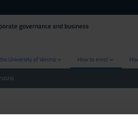
rporate governance and business
the University of Verona
How to enrol
How
cur
4/2025)
oll
A.A. 2024/2025