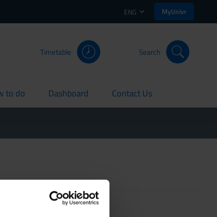
MyUnivr
ENG
Timetable
Search
 to do
Dashboard
Contact Us
rent
current
current