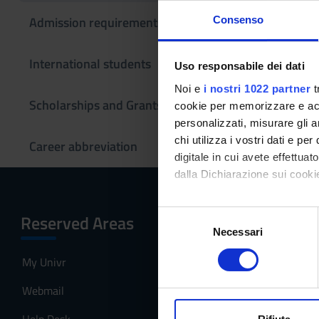
Admission requirements
Consenso
This information
If you are a new
International students
Uso responsabile dei dati
Master's degree
Noi e
i nostri 1022 partner
t
Scholarships and Grants
cookie per memorizzare e acce
personalizzati, misurare gli an
chi utilizza i vostri dati e pe
Career abbreviation
digitale in cui avete effettua
dalla Dichiarazione sui cookie
Con il tuo consenso, vorrem
S
Reserved Areas
Menu
raccogliere informazi
Necessari
e
Identificare il tuo di
l
My Univr
Home
digitali).
e
Approfondisci come vengono el
z
Webmail
The program
modificare o ritirare il tuo 
i
o