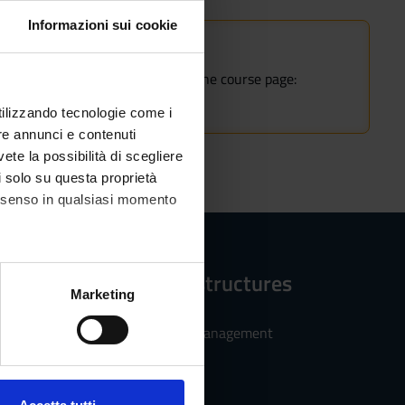
Informazioni sui cookie
rse.
nrollment, fees and deadlines on the course page:
ent from 2025/2026
utilizzando tecnologie come i
re annunci e contenuti
vete la possibilità di scegliere
li solo su questa proprietà
consenso in qualsiasi momento
Reference structures
alche metro,
Marketing
e specifiche (impronte
Department of Management
ezione dettagli
. Puoi