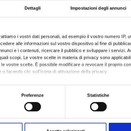
Dettagli
Impostazioni degli annunci
 is intended exclusively for students already enrolled in this cou
 student interested in enrolling, you can find information about e
 in Corporate governance and business administration - Enrollm
rattiamo i vostri dati personali, ad esempio il vostro numero IP, 
dere alle informazioni sul vostro dispositivo al fine di pubblica
nunci e i contenuti, ricercare il pubblico e sviluppare i servizi. A
r quali scopi. Le vostre scelte in materia di privacy sono applicabi
to le vostre scelte. È possibile modificare o revocare il proprio 
 o facendo clic sull'icona di attivazione della privacy.
mo anche:
Services and Faq
oni sulla tua posizione geografica, con un'approssimazione di qu
Preferenze
Statistiche
spositivo, scansionandolo attivamente alla ricerca di caratteristich
Prospective students
aborati i tuoi dati personali e imposta le tue preferenze nella
s
me
Students
consenso in qualsiasi momento dalla Dichiarazione sui cookie.