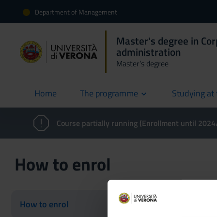
Department of Management
Master's degree in Co
administration
Master’s degree
Home
The programme
Studying at 
current
Course partially running (Enrollment until 202
How to enrol
How to enrol
How to enr