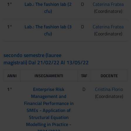
1°
Lab.: The fashion lab (2
D
Caterina Fratea
cfu)
(Coordinatore)
1°
Lab.: The fashion lab (3
D
Caterina Fratea
cfu)
(Coordinatore)
secondo semestre (lauree
magistrali) Dal 21/02/22 Al 13/05/22
ANNI
INSEGNAMENTI
TAF
DOCENTE
1°
Enterprise Risk
D
Cristina Florio
Management and
(Coordinatore)
Financial Performance in
SMEs - Application of
Structural Equation
Modelling in Practice -