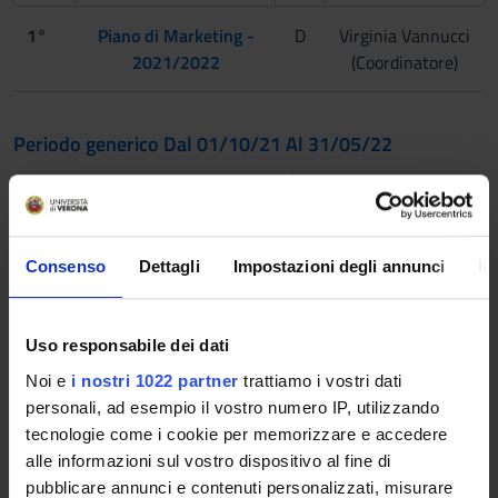
1°
Piano di Marketing -
D
Virginia Vannucci
2021/2022
(Coordinatore)
Periodo generico Dal 01/10/21 Al 31/05/22
ANNI
INSEGNAMENTI
TAF
DOCENTE
1°
Internazionalizzazione e
D
Angelo Zago
Consenso
Dettagli
Impostazioni degli annunci
In
sostenibilità. Amici o
(Coordinatore)
nemici? 2021/2022 (1
cfu)
Uso responsabile dei dati
Noi e
i nostri 1022 partner
trattiamo i vostri dati
1°
Internazionalizzazione e
D
Angelo Zago
personali, ad esempio il vostro numero IP, utilizzando
sostenibilità. Amici o
(Coordinatore)
tecnologie come i cookie per memorizzare e accedere
nemici? 2021/2022 (2
alle informazioni sul vostro dispositivo al fine di
cfu)
pubblicare annunci e contenuti personalizzati, misurare