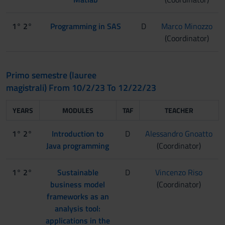
1° 2°
Programming in SAS
D
Marco Minozzo
(Coordinator)
Primo semestre (lauree
magistrali) From 10/2/23 To 12/22/23
YEARS
MODULES
TAF
TEACHER
1° 2°
Introduction to
D
Alessandro Gnoatto
Java programming
(Coordinator)
1° 2°
Sustainable
D
Vincenzo Riso
business model
(Coordinator)
frameworks as an
analysis tool:
applications in the