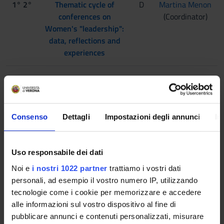
1° 2°
Thematic cycle of
D
Martina Menon
conferences on
(Coordinator)
Women's "leadership":
data, reflections and
experiences
1° 2°
Il festival del Futuro -
D
Paola Signori
2023/2024
(Coordinator)
1° 2°
Educational laboratory
D
Michele De
Consenso
Dettagli
Impostazioni degli annunci
In
on credit
Mari
securitization
(Coordinator)
Uso responsabile dei dati
Noi e
i nostri 1022 partner
trattiamo i vostri dati
Periodo generico From 10/1/23 To 5/31/24
personali, ad esempio il vostro numero IP, utilizzando
tecnologie come i cookie per memorizzare e accedere
YEARS
MODULES
TAF
TEACHER
alle informazioni sul vostro dispositivo al fine di
pubblicare annunci e contenuti personalizzati, misurare