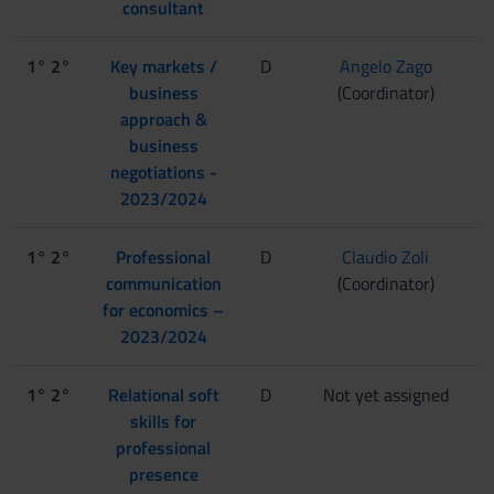
consultant
1° 2°
Key markets /
D
Angelo Zago
business
(Coordinator)
approach &
business
negotiations -
2023/2024
1° 2°
Professional
D
Claudio Zoli
communication
(Coordinator)
for economics –
2023/2024
1° 2°
Relational soft
D
Not yet assigned
skills for
professional
presence