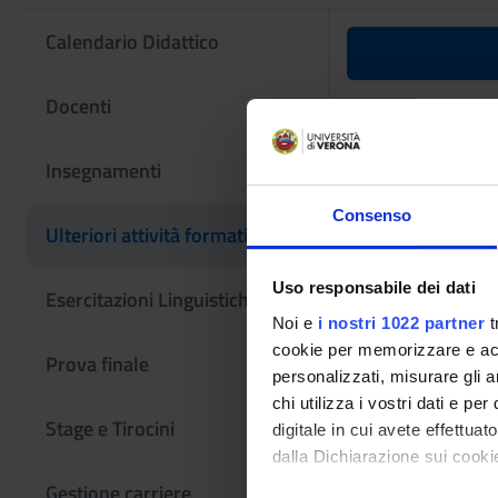
Calendario Didattico
Lingua rus
Docenti
Codice insegname
Insegnamenti
4S003507
Consenso
Crediti
Ulteriori attività formative
3
Uso responsabile dei dati
Esercitazioni Linguistiche CLA
Settore Scientifico
Noi e
i nostri 1022 partner
t
NN - -
cookie per memorizzare e acce
Prova finale
Studenti Erasmus
personalizzati, misurare gli an
Non disponibile
chi utilizza i vostri dati e pe
Stage e Tirocini
digitale in cui avete effettua
dalla Dichiarazione sui cookie
Gestione carriere