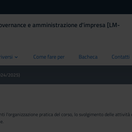
Governance e amministrazione d'impresa [LM-
riversi
Come fare per
Bacheca
Contatti
current
current
current
2024/2025)
ti l'organizzazione pratica del corso, lo svolgimento delle attività 
e.