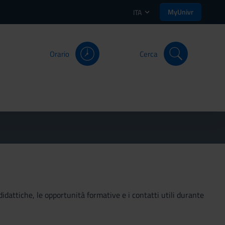
MyUnivr
ITA
Orario
Cerca
didattiche, le opportunità formative e i contatti utili durante