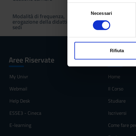
Con il tuo consenso, vorrem
S
raccogliere informazi
Necessari
e
Modalità di frequenza,
Identificare il tuo di
erogazione della didattica e
l
sedi
digitali).
e
Approfondisci come vengono el
z
modificare o ritirare il tuo 
i
o
Rifiuta
Utilizziamo i cookie per perso
Aree Riservate
Menu
n
nostro traffico. Condividiamo 
e
di analisi dei dati web, pubbl
d
My Univr
Home
che hanno raccolto dal tuo uti
e
l
Webmail
Il Corso
c
Help Desk
Studiare
o
n
ESSE3 - Cineca
Iscriversi
s
e
E-learning
Come fare pe
n