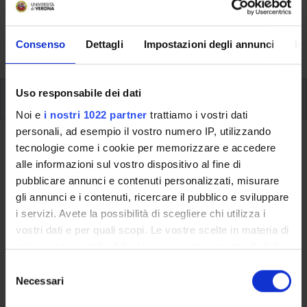
svolgimento delle attività didattiche, le opportunità
formative e i contatti utili durante tutto il percorso di
Consenso
Dettagli
Impostazioni degli annunci
In
studi, fino al conseguimento del titolo finale.
Uso responsabile dei dati
Ulteriori attività formative
Noi e
i nostri 1022 partner
trattiamo i vostri dati
personali, ad esempio il vostro numero IP, utilizzando
Ritorna a ulteriori attività formative
tecnologie come i cookie per memorizzare e accedere
alle informazioni sul vostro dispositivo al fine di
Laboratorio Excel Avanzato
pubblicare annunci e contenuti personalizzati, misurare
(Verona) – 2021/2022
gli annunci e i contenuti, ricercare il pubblico e sviluppare
i servizi. Avete la possibilità di scegliere chi utilizza i
Codice insegnamento
Crediti
vostri dati e per quali scopi. Le vostre scelte in materia di
4S010386
3
privacy sono applicabili solo su questa proprietà digitale
in cui avete effettuato le vostre scelte. È possibile
S
L'insegnamento è mutuato dall'insegnamento
Laboratorio
modificare o revocare il proprio consenso in qualsiasi
Necessari
e
Excel Avanzato (Verona) – 2021/2022
(2021/2022) - Laurea
momento dalla Dichiarazione sui cookie o facendo clic
l
in Economia e commercio [L-33]