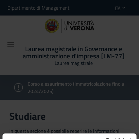
Dipartimento di Management
ITA
Laurea magistrale in Governance e
amministrazione d'impresa [LM-77]
Laurea magistrale
Corso a esaurimento (Immatricolazione fino a
2024/2025)
Studiare
In questa sezione è possibile reperire le informazioni
riguardanti l'organizzazione pratica del corso, lo