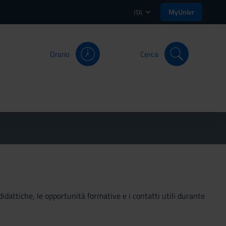
MyUnivr
ITA
Orario
Cerca
didattiche, le opportunità formative e i contatti utili durante