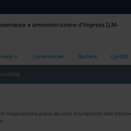
Governance e amministrazione d'impresa [LM-
riversi
Come fare per
Bacheca
Contatti
current
current
current
2024/2025)
ti l'organizzazione pratica del corso, lo svolgimento delle attività 
e.