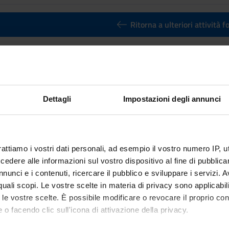
Ritorna a ulteriori attività 
zione in Matlab – 2021/2022
nto
Crediti
3
Dettagli
Impostazioni degli annunci
utuato dall'insegnamento
Programmazione in Matlab – 2021/20
rattiamo i vostri dati personali, ad esempio il vostro numero IP, 
dere alle informazioni sul vostro dispositivo al fine di pubblica
nunci e i contenuti, ricercare il pubblico e sviluppare i servizi. A
r quali scopi. Le vostre scelte in materia di privacy sono applicabi
to le vostre scelte. È possibile modificare o revocare il proprio 
 o facendo clic sull'icona di attivazione della privacy.