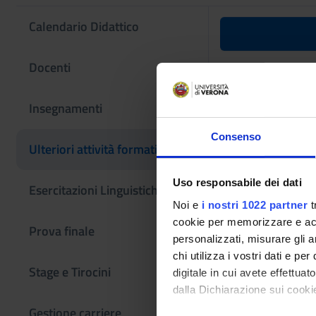
Calendario Didattico
Programma
Docenti
Codice insegname
Insegnamenti
4S010392
Consenso
L'insegnamento è m
Ulteriori attività formative
16]
Uso responsabile dei dati
Esercitazioni Linguistiche CLA
Noi e
i nostri 1022 partner
t
cookie per memorizzare e acce
Prova finale
personalizzati, misurare gli an
chi utilizza i vostri dati e pe
Stage e Tirocini
digitale in cui avete effettua
dalla Dichiarazione sui cookie
Gestione carriere