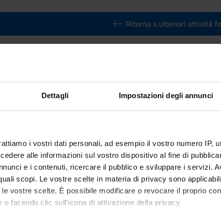
Ritorna a ulteriori attività 
n: Sound ideas
Credits
1
Dettagli
Impostazioni degli annunci
n by
B-education: Sound ideas
(2024/2025) - Bachelors' degree in
rattiamo i vostri dati personali, ad esempio il vostro numero IP, 
dere alle informazioni sul vostro dispositivo al fine di pubblica
nunci e i contenuti, ricercare il pubblico e sviluppare i servizi. A
r quali scopi. Le vostre scelte in materia di privacy sono applicabi
to le vostre scelte. È possibile modificare o revocare il proprio 
 o facendo clic sull'icona di attivazione della privacy.