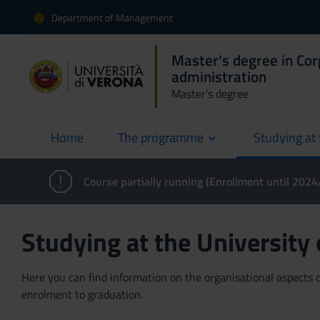
Department of Management
Master's degree in Co
administration
Master’s degree
Home
The programme
Studying at 
current
Course partially running (Enrollment until 202
Studying at the University
Here you can find information on the organisational aspects of
enrolment to graduation.