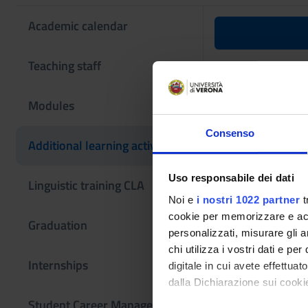
Academic calendar
B-educatio
Teaching staff
Teaching code
Modules
4S013264
Consenso
The course is give
Additional learning activities
Uso responsabile dei dati
Linguistic training CLA
Noi e
i nostri 1022 partner
t
cookie per memorizzare e acce
Graduation
personalizzati, misurare gli an
chi utilizza i vostri dati e pe
Internships
digitale in cui avete effettua
dalla Dichiarazione sui cookie
Student Career Management