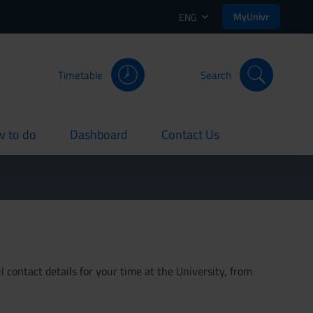
MyUnivr
ENG
Timetable
Search
 to do
Dashboard
Contact Us
rent
current
current
 contact details for your time at the University, from