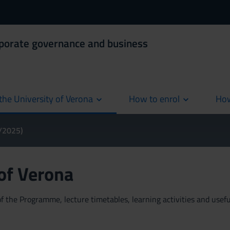
rporate governance and business
the University of Verona
How to enrol
How
cur
4/2025)
 of Verona
 the Programme, lecture timetables, learning activities and useful