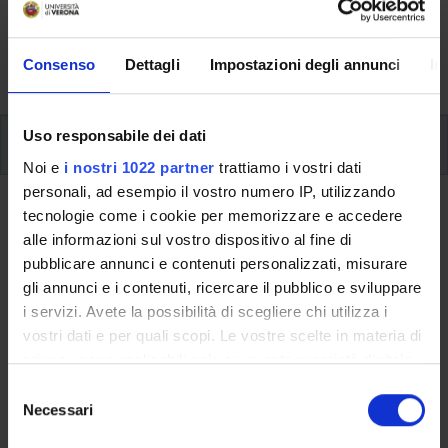
svolgimento delle attività didattiche, le opportunità
formative e i contatti utili durante tutto il percorso di
Consenso
Dettagli
Impostazioni degli annunci
In
studi, fino al conseguimento del titolo finale.
Uso responsabile dei dati
Ulteriori attività formative
Noi e
i nostri 1022 partner
trattiamo i vostri dati
personali, ad esempio il vostro numero IP, utilizzando
Ritorna a ulteriori attività formative
tecnologie come i cookie per memorizzare e accedere
alle informazioni sul vostro dispositivo al fine di
B-education: idee che valgono (1
pubblicare annunci e contenuti personalizzati, misurare
cfu) 2024/2025
gli annunci e i contenuti, ricercare il pubblico e sviluppare
i servizi. Avete la possibilità di scegliere chi utilizza i
Codice insegnamento
Crediti
vostri dati e per quali scopi. Le vostre scelte in materia di
4S013264
1
privacy sono applicabili solo su questa proprietà digitale
in cui avete effettuato le vostre scelte. È possibile
S
L'insegnamento è mutuato dall'insegnamento
B-education:
modificare o revocare il proprio consenso in qualsiasi
Necessari
e
idee che valgono (1 cfu) 2024/2025
(2024/2025) - Laurea in
momento dalla Dichiarazione sui cookie o facendo clic
l
Economia Aziendale e Management [L-18]