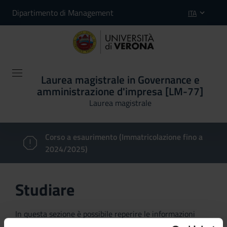
Dipartimento di Management
ITA
Laurea magistrale in Governance e
amministrazione d'impresa [LM-77]
Laurea magistrale
Corso a esaurimento (Immatricolazione fino a
2024/2025)
Studiare
In questa sezione è possibile reperire le informazioni
riguardanti l'organizzazione pratica del corso, lo