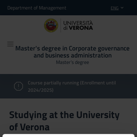
Department of Management
ENG
Master's degree in Corporate governance
and business administration
Master’s degree
Course partially running (Enrollment until
2024/2025)
Studying at the University
of Verona