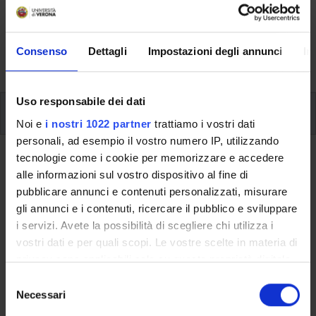
Here you can find information on the organisational
aspects of the Programme, lecture timetables, learning
activities and useful contact details for your time at the
Consenso
Dettagli
Impostazioni degli annunci
In
University, from enrolment to graduation.
Uso responsabile dei dati
Additional learning activities
Noi e
i nostri 1022 partner
trattiamo i vostri dati
personali, ad esempio il vostro numero IP, utilizzando
tecnologie come i cookie per memorizzare e accedere
Ritorna a ulteriori attività formative
alle informazioni sul vostro dispositivo al fine di
Methods and tools for empirical
pubblicare annunci e contenuti personalizzati, misurare
gli annunci e i contenuti, ricercare il pubblico e sviluppare
research in management
i servizi. Avete la possibilità di scegliere chi utilizza i
vostri dati e per quali scopi. Le vostre scelte in materia di
Teaching code
Credits
privacy sono applicabili solo su questa proprietà digitale
4S013277
1
in cui avete effettuato le vostre scelte. È possibile
S
The course is given by
Methods and tools for empirical
modificare o revocare il proprio consenso in qualsiasi
Necessari
e
research in management
(2024/2025) - Master’s degree in
momento dalla Dichiarazione sui cookie o facendo clic
l