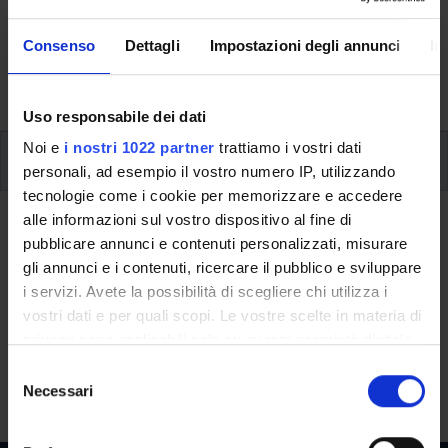
Here you can find information on the organisational
aspects of the Programme, lecture timetables, learning
Consenso
Dettagli
Impostazioni degli annunci
In
activities and useful contact details for your time at the
University, from enrolment to graduation.
Uso responsabile dei dati
Noi e
i nostri 1022 partner
trattiamo i vostri dati
Additional learning activities
personali, ad esempio il vostro numero IP, utilizzando
tecnologie come i cookie per memorizzare e accedere
alle informazioni sul vostro dispositivo al fine di
Ritorna a ulteriori attività formative
pubblicare annunci e contenuti personalizzati, misurare
Data Science Laboratory with SAP
gli annunci e i contenuti, ricercare il pubblico e sviluppare
i servizi. Avete la possibilità di scegliere chi utilizza i
Teaching code
Credits
vostri dati e per quali scopi. Le vostre scelte in materia di
4S013367
3
privacy sono applicabili solo su questa proprietà digitale
in cui avete effettuato le vostre scelte. È possibile
S
The course is given by
Data Science Laboratory with SAP
modificare o revocare il proprio consenso in qualsiasi
Necessari
e
(2024/2025) - Master’s degree in Banking and Finance
momento dalla Dichiarazione sui cookie o facendo clic
l
sull'icona di attivazione della privacy.
e