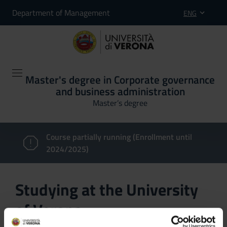
Department of Management
ENG
Master's degree in Corporate governance
and business administration
Master’s degree
Course partially running (Enrollment until
2024/2025)
Studying at the University
of Verona