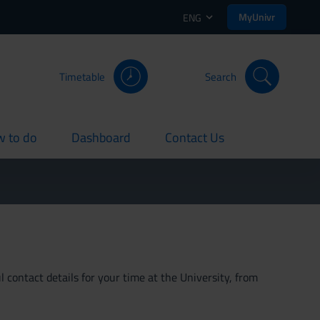
MyUnivr
ENG
Timetable
Search
 to do
Dashboard
Contact Us
rent
current
current
 contact details for your time at the University, from