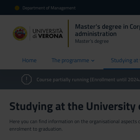
Department of Management
Master's degree in Co
administration
Master’s degree
Home
The programme
Studying at 
current
Course partially running (Enrollment until 202
Studying at the University
Here you can find information on the organisational aspects of
enrolment to graduation.