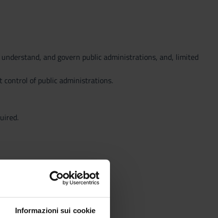
o understand, and govern public administrations, and, limited
 control of public administrations.
uired.
Informazioni sui cookie