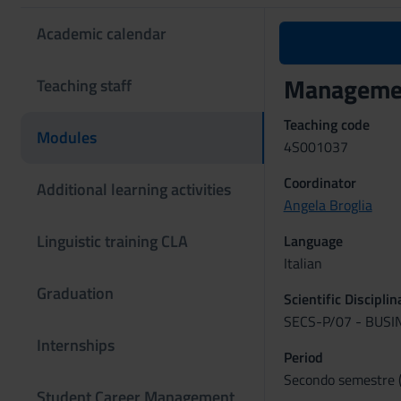
Academic calendar
Management
Teaching staff
Teaching code
Modules
4S001037
Coordinator
Additional learning activities
Angela Broglia
Linguistic training CLA
Language
Italian
Graduation
Scientific Discipli
SECS-P/07 - BUS
Internships
Period
Secondo semestre (
Student Career Management