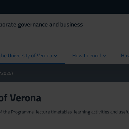
rporate governance and business
the University of Verona
How to enrol
How
cur
4/2025)
 of Verona
 the Programme, lecture timetables, learning activities and useful