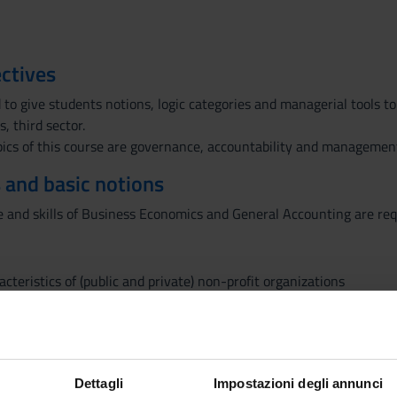
ctives
 to give students notions, logic categories and managerial tools t
 third sector.
opics of this course are governance, accountability and management
 and basic notions
 and skills of Business Economics and General Accounting are req
acteristics of (public and private) non-profit organizations
dels for public administrations
 in public administrations
s of public sector accounting
atements
Dettagli
Impostazioni degli annunci
ces