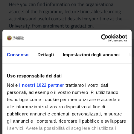
Here you can find information on the organisational
aspects of the Programme, lecture timetables, learning
activities and useful contact details for your time at the
University, from enrolment to graduation.
Modules
Consenso
Dettagli
Impostazioni degli annunci
In
Back to the study plan
Uso responsabile dei dati
Back to the modules per semester
Noi e
i nostri 1022 partner
trattiamo i vostri dati
personali, ad esempio il vostro numero IP, utilizzando
English B2 (2021/2022)
tecnologie come i cookie per memorizzare e accedere
alle informazioni sul vostro dispositivo al fine di
Teaching code
Teacher
pubblicare annunci e contenuti personalizzati, misurare
4S003512
Not yet assigned
gli annunci e i contenuti, ricercare il pubblico e sviluppare
i servizi. Avete la possibilità di scegliere chi utilizza i
Credits
Language