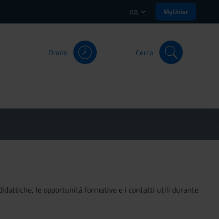
MyUnivr
ITA
Orario
Cerca
didattiche, le opportunità formative e i contatti utili durante