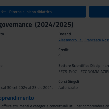
Ritorna al piano didattico
 governance (2024/2025)
nto
Docenti
Alessandro Lai
,
Francesca Ross
Crediti
9
ne
Settore Scientifico Disciplinar
SECS-P/07 - ECONOMIA AZI
Corsi Singoli
dal 30 set 2024 al 23 dic 2024.
Autorizzato
 apprendimento
di offrire strumenti e categorie concettuali utili per comprendere