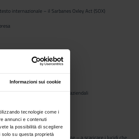
Contesto internazionale – il Sarbanes Oxley Act (SOX)
presa
Informazioni sui cookie
rifica della compliance dei processi aziendali
utilizzando tecnologie come i
re annunci e contenuti
vete la possibilità di scegliere
li solo su questa proprietà
 delle tematiche affrontate a lezione – a scaricare i lucidi che