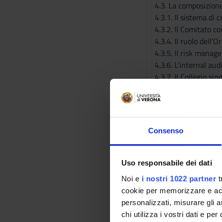
4.3. La composizione
4.3.1. Il sistema di 
4.3.2. Il Comitato co
4.3.4. Il ruolo dell
4.3.5. Il risk manag
4.3.6. L’internal aud
4.3.7. Il Collegio si
4.4. Altri ruoli e fun
4.4.1. Il Direttore A
4.4.2. L’Investor Rel
5. Approfondimenti 
Consenso
5.1. Il “3-lines of 
5.2 I presidi posti a
5.3. Il ruolo dei co
Uso responsabile dei dati
5.4. Il modello di or
Noi e
i nostri 1022 partner
t
5.5. Le clausole di 
cookie per memorizzare e acce
6. Analisi di casi azi
personalizzati, misurare gli an
Libri di testo
chi utilizza i vostri dati e pe
Coloro che frequentan