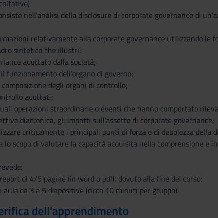
coltativo)
consiste nell'analisi della disclosure di corporate governance di un’
formazioni relativamente alla corporate governance utilizzando le fo
dro sintetico che illustri:
ernance adottato dalla società;
 il funzionamento dell’organo di governo;
la composizione degli organi di controllo;
ntrollo adottati;
tuali operazioni straordinarie o eventi che hanno comportato rilev
ettiva diacronica, gli impatti sull’assetto di corporate governance;
lizzare criticamente i principali punti di forza e di debolezza della
ha lo scopo di valutare la capacità acquisita nella comprensione e i
prevede:
report di 4/5 pagine (in word o pdf), dovuto alla fine del corso;
n aula da 3 a 5 diapositive (circa 10 minuti per gruppo).
erifica dell'apprendimento