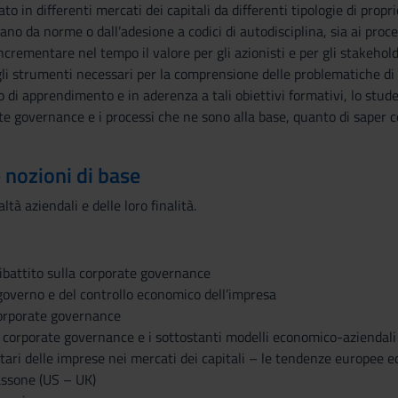
o in differenti mercati dei capitali da differenti tipologie di propr
ano da norme o dall’adesione a codici di autodisciplina, sia ai proces
ncrementare nel tempo il valore per gli azionisti e per gli stakehold
i strumenti necessari per la comprensione delle problematiche di go
 di apprendimento e in aderenza a tali obiettivi formativi, lo stu
ate governance e i processi che ne sono alla base, quanto di saper 
e nozioni di base
tà aziendali e delle loro finalità.
dibattito sulla corporate governance
 governo e del controllo economico dell’impresa
 corporate governance
i corporate governance e i sottostanti modelli economico-aziendali
ietari delle imprese nei mercati dei capitali – le tendenze europee 
assone (US – UK)