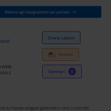
Ritorna agli insegnamenti per periodo
Orario Lezioni
ignoli
Moodle
e (SSD)
Seminari
0
ENDALE
 come le imprese vengono governate e come il controllo