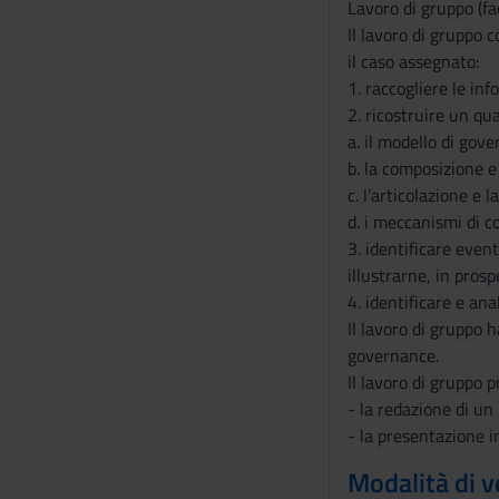
s
Lavoro di gruppo (fa
e
Il lavoro di gruppo 
n
il caso assegnato:
s
1. raccogliere le in
o
2. ricostruire un qua
a. il modello di gov
b. la composizione e
c. l’articolazione e 
d. i meccanismi di co
3. identificare even
illustrarne, in prosp
4. identificare e ana
Il lavoro di gruppo 
governance.
Il lavoro di gruppo 
- la redazione di un 
- la presentazione i
Modalità di v