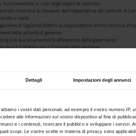
, funzionamento e ruolo degli organi di controllo
controllo interno e la rilevanza dell’indipendenza dei controlli. Il 
ntrollo e rischi
’Organismo di Vigilanza (OdV) e la responsabilità amministrativa d’im
ement nelle attività di governo
iting e la sua strumentalità all’esercizio della governance
ndacale e il Comitato per il Controllo della gestione
zioni rilevanti:
mministrativo e Finanziario e la rilevanza dei processi di reporting
ator
su alcuni strumenti di governance
Dettagli
Impostazioni degli annunci
defence model” nel contenimento dei rischi operativi
 tutela della liceità e della correttezza degli atti di governo - La ve
mpliance programs nel contenimento dei rischi di non-conformità
ganizzazione, gestione e controllo
rattiamo i vostri dati personali, ad esempio il vostro numero IP, 
clawback
dere alle informazioni sul vostro dispositivo al fine di pubblica
endali
nunci e i contenuti, ricercare il pubblico e sviluppare i servizi. A
r quali scopi. Le vostre scelte in materia di privacy sono applicabi
o le lezioni dell’intero corso, sono invitati – oltre che allo studio