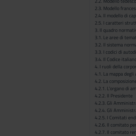
2.2. Modello tedesc
2.3. Modello frances
2.4. Il modello di ca
2.5. I caratteri stru
3. Il quadro normati
3.1. Le aree di tema
3.2. Il sistema norm
3.3. I codici di autod
3.4. Il Codice itali
4. I ruoli della cor
4.1. La mappa degli 
4.2. La composizione
4.2.1. L’organo di a
4.2.2. Il Presidente
4.2.3. Gli Amministr
4.2.4. Gli Amministr
4.2.5. I Comitati en
4.2.6. Il comitato p
4.2.7. Il comitato r