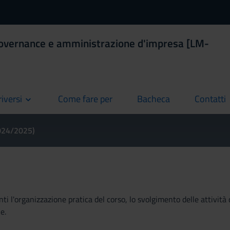
Governance e amministrazione d'impresa [LM-
riversi
Come fare per
Bacheca
Contatti
current
current
current
2024/2025)
ti l'organizzazione pratica del corso, lo svolgimento delle attività 
e.