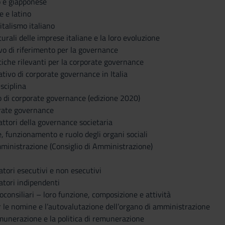
o e giapponese
e e latino
pitalismo italiano
tturali delle imprese italiane e la loro evoluzione
vo di riferimento per la governance
tiche rilevanti per la corporate governance
ativo di corporate governance in Italia
isciplina
ano di corporate governance (edizione 2020)
porate governance
attori della governance societaria
, funzionamento e ruolo degli organi sociali
mministrazione (Consiglio di Amministrazione)
atori esecutivi e non esecutivi
atori indipendenti
doconsiliari – loro funzione, composizione e attività
er le nomine e l’autovalutazione dell’organo di amministrazione
emunerazione e la politica di remunerazione