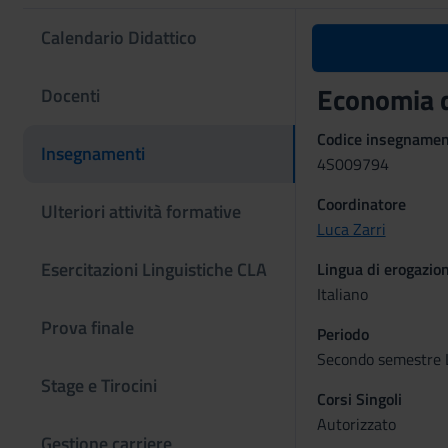
Calendario Didattico
Economia d
Docenti
Codice insegname
Insegnamenti
4S009794
Coordinatore
Ulteriori attività formative
Luca Zarri
Esercitazioni Linguistiche CLA
Lingua di erogazio
Italiano
Prova finale
Periodo
Secondo semestre 
Stage e Tirocini
Corsi Singoli
Autorizzato
Gestione carriere