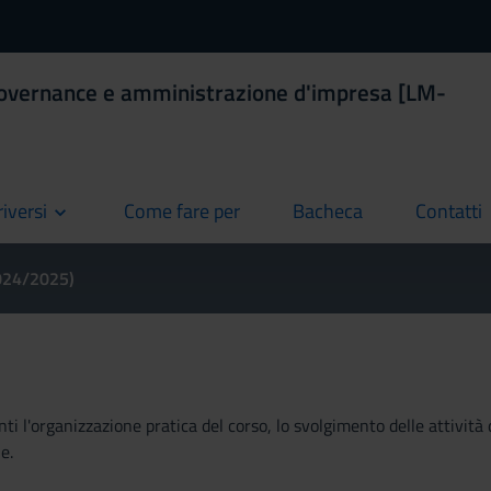
Governance e amministrazione d'impresa [LM-
riversi
Come fare per
Bacheca
Contatti
current
current
current
2024/2025)
ti l'organizzazione pratica del corso, lo svolgimento delle attività 
e.