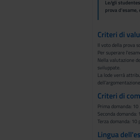
o
Le/gli studentes
prova d'esame, d
Criteri di val
Il voto della prova 
Per superare l'esam
Nella valutazione del
sviluppate.
La lode verrà attribu
dell’argomentazione
Criteri di co
Prima domanda: 10 p
Seconda domanda: 1
Terza domanda: 10 p
Lingua dell'