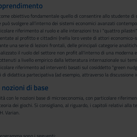
 apprendimento
ome obiettivo fondamentale quello di consentire allo studente di c
e può svolgere all’interno dei sistemi economici avanzati contempora
icolare riferimento al ruolo e alle interazioni tra i "quattro pilastr
entate al profitto e cittadini (nella loro veste di attori economico-s
ante una serie di lezioni frontali, delle principali categorie analitic
lizzato il ruolo del settore non profit all'interno di una moderna 
ottenuti a livello empirico dalla letteratura internazionale sui temi 
ticolare riferimento ad interventi basati sul cosiddetto "green nud
 di didattica partecipativa (ad esempio, attraverso la discussione i
e nozioni di base
rità con le nozioni base di microeconomia, con particolare riferimen
oria dei giochi. Si consigliano, al riguardo, i capitoli relativi alla 
H. Varian.
i programma sono i seguenti: