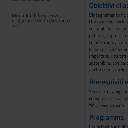
Obiettivi di
Modalità di frequenza,
L'insegnamento ha c
erogazione della didattica e
l'innovazione social
sedi
sostenibile, con part
pubblici, imprese ori
l’illustrazione, medi
economici che ha ana
importanti risultati 
sostenibile, con par
anche tramite azioni
Prerequisiti 
Si richiede famiglia
consumatore e alla te
“Microeconomia” di 
Programma
I principali punti d