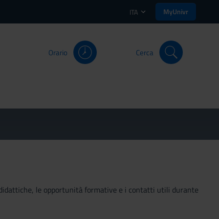
MyUnivr
ITA
Orario
Cerca
didattiche, le opportunità formative e i contatti utili durante