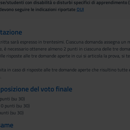
se/studenti con disabilità o disturbi specifici di apprendimento 
evono seguire le indicazioni riportate
QUI
utazione
scritta sarà espresso in trentesimi. Ciascuna domanda assegna un 
e, è necessario ottenere almeno 2 punti in ciascuna delle tre dom
le risposte alle tre domande aperte in cui si articola la prova, si t
ita in caso di risposte alle tre domande aperte che risultino tutte e
.
mposizione del voto finale
unti (su 30)
0 punti (su 30)
unti (su 30)
esame