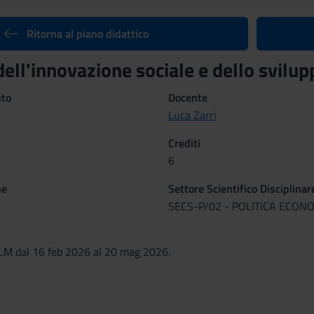
Ritorna al piano didattico
ell'innovazione sociale e dello svilu
nto
Docente
Luca Zarri
Crediti
6
ne
Settore Scientifico Disciplinar
SECS-P/02 - POLITICA ECON
LM dal 16 feb 2026 al 20 mag 2026.