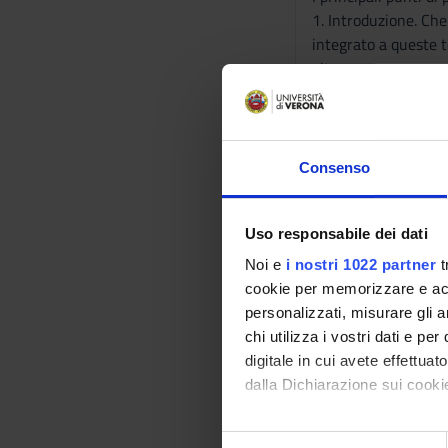
1. Introduzione. Che
integrato a queste te
vita.
2. Prima Parte. Il r
nella promozione del
modello del “Welfare
3. Seconda Parte. In
Consenso
asimmetria informativ
principi dell'econom
Uso responsabile dei dati
Bibliografia
Noi e
i nostri 1022 partner
t
cookie per memorizzare e acce
Vai alla bibl
personalizzati, misurare gli an
chi utilizza i vostri dati e pe
digitale in cui avete effettua
Modalità did
dalla Dichiarazione sui cookie
L'insegnamento preved
disponibile dal doce
Con il tuo consenso, vorrem
S