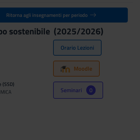
Ritorna agli insegnamenti per periodo
ppo sostenibile (2025/2026)
Orario Lezioni
Moodle
e (SSD)
Seminari
0
OMICA