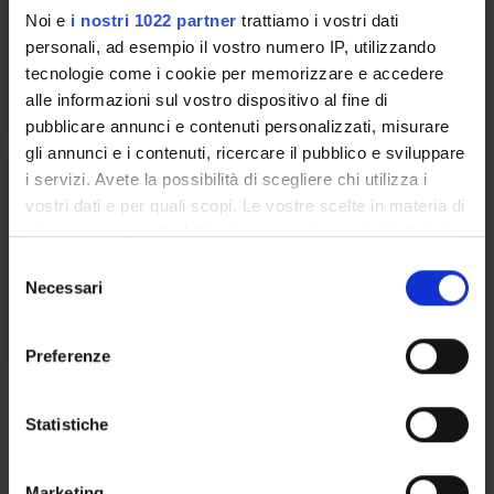
3
INF LEG - 1° anno 1° sem
Noi e
i nostri 1022 partner
trattiamo i vostri dati
personali, ad esempio il vostro numero IP, utilizzando
Academic staff
tecnologie come i cookie per memorizzare e accedere
Maria Paola Cecchini
alle informazioni sul vostro dispositivo al fine di
pubblicare annunci e contenuti personalizzati, misurare
gli annunci e i contenuti, ricercare il pubblico e sviluppare
ISTOLOGIA
i servizi. Avete la possibilità di scegliere chi utilizza i
vostri dati e per quali scopi. Le vostre scelte in materia di
Credits
Period
privacy sono applicabili solo su questa proprietà digitale
1
INF LEG - 1° anno 1° sem
in cui avete effettuato le vostre scelte. È possibile
S
modificare o revocare il proprio consenso in qualsiasi
Necessari
e
Academic staff
momento dalla Dichiarazione sui cookie o facendo clic
l
Ilaria Pierpaola Dal Prà
sull'icona di attivazione della privacy.
e
Preferenze
z
Con il tuo consenso, vorremmo anche:
Bibliography
i
raccogliere informazioni sulla tua posizione
o
Statistiche
Reference texts
geografica, con un'approssimazione di qualche
n
metro,
e
Marketing